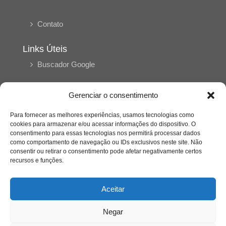
Contato
Links Úteis
Buscador Google
Publicações Recentes
Gerenciar o consentimento
A caminhada antimanicomial e os desafios da
saúde mental no Tocantins: (En)Cena entrevista
Para fornecer as melhores experiências, usamos tecnologias como
Ana Carolina Noleto
cookies para armazenar e/ou acessar informações do dispositivo. O
consentimento para essas tecnologias nos permitirá processar dados
como comportamento de navegação ou IDs exclusivos neste site. Não
A Psicologia como espaço de cuidado para
consentir ou retirar o consentimento pode afetar negativamente certos
mulheres: (En)Cena entrevista Rayla Soares
recursos e funções.
Aceitar
Entre autocontrole e aprendizagem: o
desenvolvimento comportamental em Kung Fu
Panda
Negar