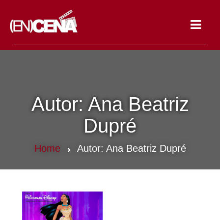
Toggle
navigat
Autor:
Ana Beatriz
Dupré
Home
Autor:
Ana Beatriz Dupré