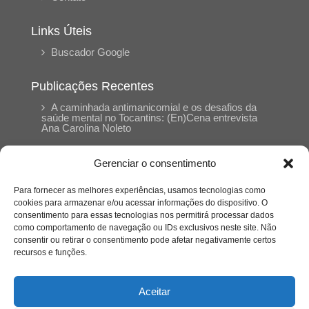
Links Úteis
Buscador Google
Publicações Recentes
A caminhada antimanicomial e os desafios da
saúde mental no Tocantins: (En)Cena entrevista
Ana Carolina Noleto
Gerenciar o consentimento
A Psicologia como espaço de cuidado para
mulheres: (En)Cena entrevista Rayla Soares
Para fornecer as melhores experiências, usamos tecnologias como
cookies para armazenar e/ou acessar informações do dispositivo. O
consentimento para essas tecnologias nos permitirá processar dados
Entre autocontrole e aprendizagem: o
como comportamento de navegação ou IDs exclusivos neste site. Não
desenvolvimento comportamental em Kung Fu
Panda
consentir ou retirar o consentimento pode afetar negativamente certos
recursos e funções.
Entre o prato saudável e o consumo
compulsivo: a contradição alimentar do brasileiro
Aceitar
contemporâneo