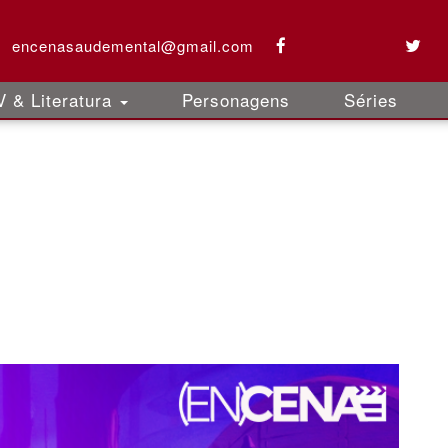
encenasaudemental@gmail.com
 & Literatura
Personagens
Séries