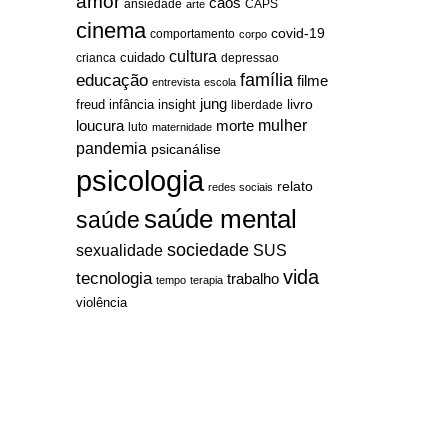
amor
caos
ansiedade
arte
CAPS
cinema
covid-19
comportamento
corpo
cultura
cuidado
crianca
depressao
família
educação
filme
entrevista
escola
jung
livro
freud
infância
insight
liberdade
mulher
loucura
morte
luto
maternidade
pandemia
psicanálise
psicologia
relato
redes sociais
saúde mental
saúde
sociedade
sexualidade
SUS
vida
tecnologia
trabalho
tempo
terapia
violência