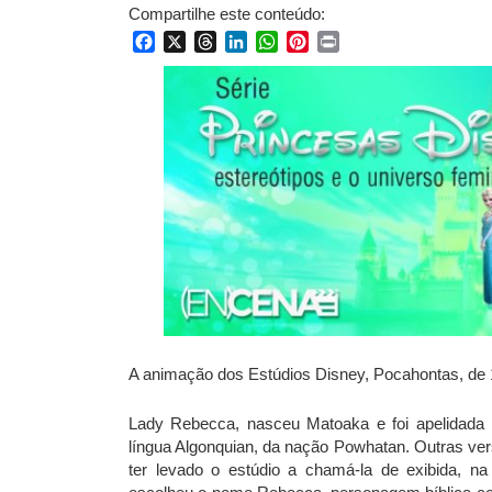
Compartilhe este conteúdo:
Facebook
X
Threads
LinkedIn
WhatsApp
Pinterest
Print
A animação dos Estúdios Disney, Pocahontas, de 1
Lady Rebecca, nasceu Matoaka e foi apelidada P
língua Algonquian, da nação Powhatan. Outras ver
ter levado o estúdio a chamá-la de exibida, n