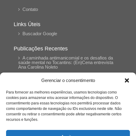
Contato
Links Úteis
Buscador Google
Publicações Recentes
A caminhada antimanicomial e os desafios da
saúde mental no Tocantins: (En)Cena entrevista
Ana Carolina Noleto
Gerenciar o consentimento
A Psicologia como espaço de cuidado para
mulheres: (En)Cena entrevista Rayla Soares
Para fornecer as melhores experiências, usamos tecnologias como
cookies para armazenar e/ou acessar informações do dispositivo. O
consentimento para essas tecnologias nos permitirá processar dados
Entre autocontrole e aprendizagem: o
como comportamento de navegação ou IDs exclusivos neste site. Não
desenvolvimento comportamental em Kung Fu
consentir ou retirar o consentimento pode afetar negativamente certos
Panda
recursos e funções.
Entre o prato saudável e o consumo