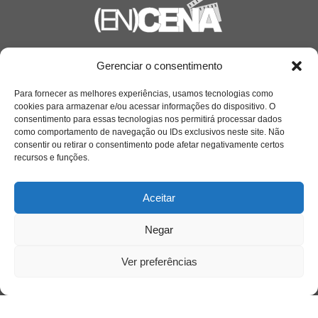
Saiba mais
Gerenciar o consentimento
Sobre
Para fornecer as melhores experiências, usamos tecnologias como
cookies para armazenar e/ou acessar informações do dispositivo. O
consentimento para essas tecnologias nos permitirá processar dados
como comportamento de navegação ou IDs exclusivos neste site. Não
Quem somos
consentir ou retirar o consentimento pode afetar negativamente certos
recursos e funções.
Contato
Aceitar
Links Úteis
Negar
Buscador Google
Ver preferências
Publicações Recentes
Silêncio orbital: a presença humana entre a
desconexão e o espetáculo