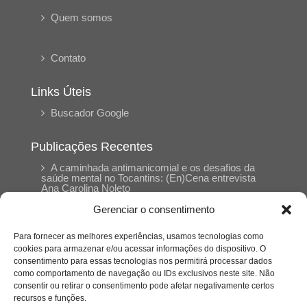
Quem somos
Contato
Links Úteis
Buscador Google
Publicações Recentes
A caminhada antimanicomial e os desafios da
saúde mental no Tocantins: (En)Cena entrevista
Ana Carolina Noleto
Gerenciar o consentimento
A Psicologia como espaço de cuidado para
Para fornecer as melhores experiências, usamos tecnologias como
mulheres: (En)Cena entrevista Rayla Soares
cookies para armazenar e/ou acessar informações do dispositivo. O
consentimento para essas tecnologias nos permitirá processar dados
como comportamento de navegação ou IDs exclusivos neste site. Não
Entre cores e memórias: a arte de Junior
consentir ou retirar o consentimento pode afetar negativamente certos
Rabisco e os traços históricos de Porto Nacional
recursos e funções.