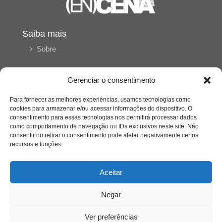
Saiba mais
Sobre
Gerenciar o consentimento
Quem somos
Para fornecer as melhores experiências, usamos tecnologias como
cookies para armazenar e/ou acessar informações do dispositivo. O
consentimento para essas tecnologias nos permitirá processar dados
Contato
como comportamento de navegação ou IDs exclusivos neste site. Não
consentir ou retirar o consentimento pode afetar negativamente certos
Links Úteis
recursos e funções.
Buscador Google
Aceitar
Publicações Recentes
Negar
Silêncio orbital: a presença humana entre a
desconexão e o espetáculo
Ver preferências