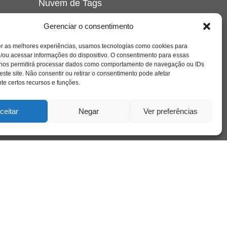
Nuvem de Tags
amor
caos
ansiedade
arte
CAPS
Gerenciar o consentimento
e o
cinema
covid-19
comportamento
corpo
er as melhores experiências, usamos tecnologias como cookies para
cultura
cuidado
crianca
depressao
/ou acessar informações do dispositivo. O consentimento para essas
família
educação
filme
entrevista
escola
o
 nos permitirá processar dados como comportamento de navegação ou IDs
se
jung
livro
freud
infância
insight
liberdade
este site. Não consentir ou retirar o consentimento pode afetar
mulher
loucura
morte
e certos recursos e funções.
luto
maternidade
hor
pandemia
psicanálise
psicologia
ceitar
Negar
Ver preferências
relato
redes sociais
o
saúde mental
saúde
a
sociedade
sexualidade
SUS
vida
tecnologia
trabalho
tempo
terapia
violência
nto
sta