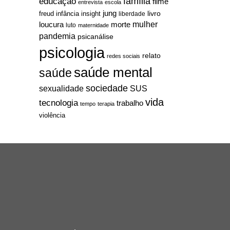
família
educação
filme
entrevista
escola
jung
livro
freud
infância
insight
liberdade
mulher
loucura
morte
luto
maternidade
pandemia
psicanálise
psicologia
relato
redes sociais
saúde mental
saúde
sociedade
sexualidade
SUS
vida
tecnologia
trabalho
tempo
terapia
violência