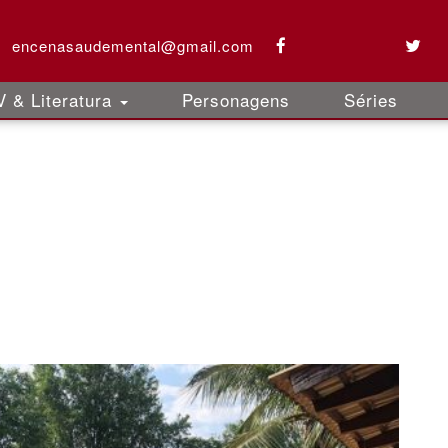
encenasaudemental@gmail.com
 & Literatura
Personagens
Séries