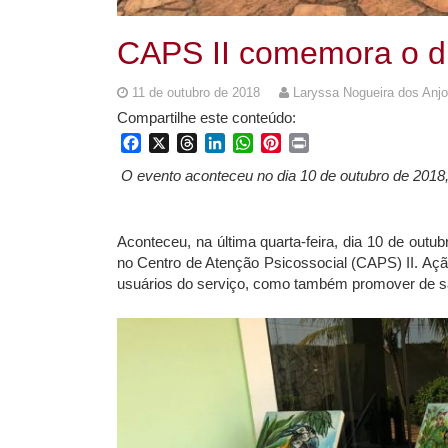
CAPS II comemora o d
11 de outubro de 2018
Laryssa Nogueira dos Anjo
Compartilhe este conteúdo:
Facebook
X
Threads
LinkedIn
WhatsApp
Pinterest
Print
O evento aconteceu no dia 10 de outubro de 2018,
Aconteceu, na última quarta-feira, dia 10 de out
no Centro de Atenção Psicossocial (CAPS) II. Aç
usuários do serviço, como também promover de sa