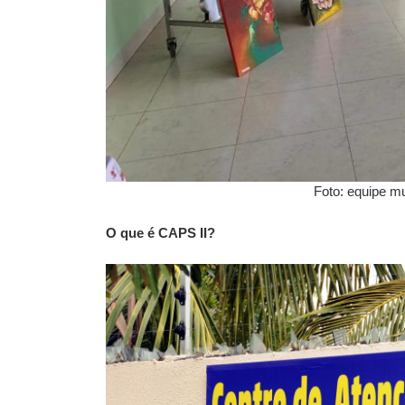
Foto: equipe mu
O que é
CAPS II?