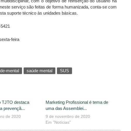
ltidisciplinar, com o objetivo de reinserção do usuário na
neste serviço são feitas de forma humanizada, conta-se com
sta suporte técnico às unidades básicas.
8-5421
exta-feira
ude-mental
saúde mental
SUS
o TJTO destaca
Marketing Profissional é tema de
a prevençã...
uma das Assemblei...
ro de 2020
9 de novembro de 2020
Em "Notícias"