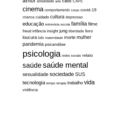
amor
caos
ansiedade
arte
CAPS
cinema
covid-19
comportamento
corpo
cultura
cuidado
crianca
depressao
família
educação
filme
entrevista
escola
jung
livro
freud
infância
insight
liberdade
mulher
loucura
morte
luto
maternidade
pandemia
psicanálise
psicologia
relato
redes sociais
saúde mental
saúde
sociedade
sexualidade
SUS
vida
tecnologia
trabalho
tempo
terapia
violência