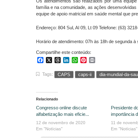
Os atendimentos são realizados por uma equipe mu
família e na comunidade, as ações desenvolvidas 
equipe de apoio matricial em saúde mental que pre
Endereço: 804 Sul, Al 09, Lt 09 Telefone: (63) 321
Horário de atendimento: 07h às 18h de segunda à s
Compartilhe este conteúdo:
Facebook
X
Threads
LinkedIn
WhatsApp
Pinterest
Print
Tags:
CAPS
caps-ii
dia-mundial-da-sa
Relacionado
Congresso online discute
Presidente d
alfabetização mais eficie...
importância d
12 de novembro de 2020
11 de novemb
Em "Notícias"
Em "Notícias"