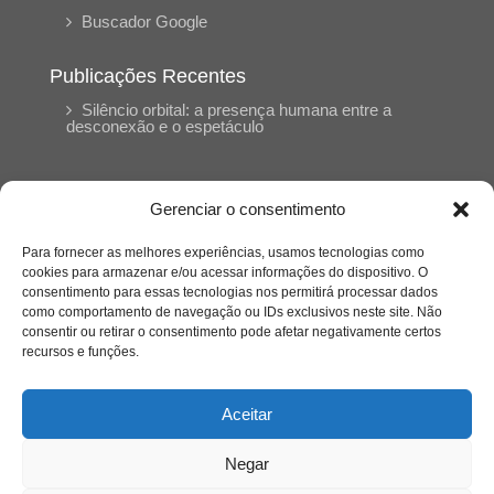
Buscador Google
Publicações Recentes
Silêncio orbital: a presença humana entre a
desconexão e o espetáculo
A reinvenção do trabalho e o choque geracional:
uma análise crítica do mercado contemporâneo
Gerenciar o consentimento
em “Um Senhor Estagiário”
Para fornecer as melhores experiências, usamos tecnologias como
cookies para armazenar e/ou acessar informações do dispositivo. O
O corpo como expressão do cuidado
consentimento para essas tecnologias nos permitirá processar dados
psicológico: (En)Cena entrevista Eliz Dorneles
como comportamento de navegação ou IDs exclusivos neste site. Não
consentir ou retirar o consentimento pode afetar negativamente certos
recursos e funções.
Violência, saúde mental e a difícil construção do
acolhimento institucional: (En)cena entrevista
Izabella Ferreira dos Santos, Conselheira do
Aceitar
CRP-23
Negar
Ser mulher, pensar gênero, enfrentar o mundo: