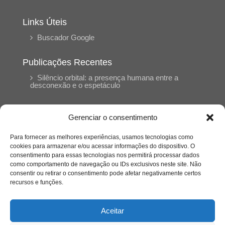
Links Úteis
Buscador Google
Publicações Recentes
Silêncio orbital: a presença humana entre a
desconexão e o espetáculo
A reinvenção do trabalho e o choque geracional:
Gerenciar o consentimento
uma análise crítica do mercado contemporâneo
em “Um Senhor Estagiário”
Para fornecer as melhores experiências, usamos tecnologias como
cookies para armazenar e/ou acessar informações do dispositivo. O
consentimento para essas tecnologias nos permitirá processar dados
O corpo como expressão do cuidado
como comportamento de navegação ou IDs exclusivos neste site. Não
psicológico: (En)Cena entrevista Eliz Dorneles
consentir ou retirar o consentimento pode afetar negativamente certos
recursos e funções.
Violência, saúde mental e a difícil construção do
acolhimento institucional: (En)cena entrevista
Aceitar
Izabella Ferreira dos Santos, Conselheira do
CRP-23