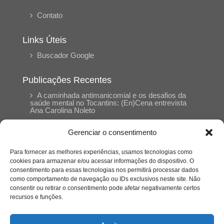
Contato
Links Úteis
Buscador Google
Publicações Recentes
A caminhada antimanicomial e os desafios da
saúde mental no Tocantins: (En)Cena entrevista
Ana Carolina Noleto
Gerenciar o consentimento
A Psicologia como espaço de cuidado para
mulheres: (En)Cena entrevista Rayla Soares
Para fornecer as melhores experiências, usamos tecnologias como
cookies para armazenar e/ou acessar informações do dispositivo. O
consentimento para essas tecnologias nos permitirá processar dados
Entre autocontrole e aprendizagem: o
como comportamento de navegação ou IDs exclusivos neste site. Não
desenvolvimento comportamental em Kung Fu
consentir ou retirar o consentimento pode afetar negativamente certos
Panda
recursos e funções.
Entre o prato saudável e o consumo