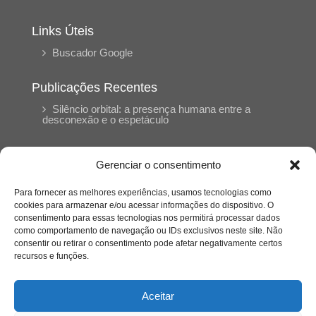
Links Úteis
Buscador Google
Publicações Recentes
Silêncio orbital: a presença humana entre a
desconexão e o espetáculo
A reinvenção do trabalho e o choque geracional:
Gerenciar o consentimento
uma análise crítica do mercado contemporâneo
em “Um Senhor Estagiário”
Para fornecer as melhores experiências, usamos tecnologias como
cookies para armazenar e/ou acessar informações do dispositivo. O
consentimento para essas tecnologias nos permitirá processar dados
O corpo como expressão do cuidado
como comportamento de navegação ou IDs exclusivos neste site. Não
psicológico: (En)Cena entrevista Eliz Dorneles
consentir ou retirar o consentimento pode afetar negativamente certos
recursos e funções.
Violência, saúde mental e a difícil construção do
acolhimento institucional: (En)cena entrevista
Aceitar
Izabella Ferreira dos Santos, Conselheira do
CRP-23