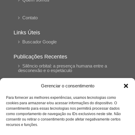
Contato
Links Úteis
Buscador Google
Publicações Recentes
Silêncio orbital: a presença humana entre a
desconexão e o espetáculo
Gerenciar o consentimento
A reinvenção do trabalho e o choque geracional:
uma análise crítica do mercado contemporâneo
em “Um Senhor Estagiário”
Para fornecer as melhores experiências, usamos tecnologias como
cookies para armazenar e/ou acessar informações do dispositivo. O
consentimento para essas tecnologias nos permitirá processar dados
como comportamento de navegação ou IDs exclusivos neste site. Não
O corpo como expressão do cuidado
psicológico: (En)Cena entrevista Eliz Dorneles
consentir ou retirar o consentimento pode afetar negativamente certos
recursos e funções.