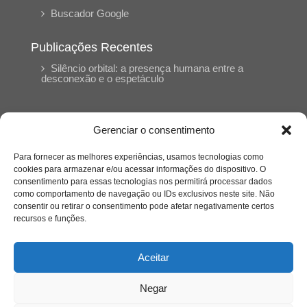
Buscador Google
Publicações Recentes
Silêncio orbital: a presença humana entre a
desconexão e o espetáculo
A reinvenção do trabalho e o choque geracional:
uma análise crítica do mercado contemporâneo
Gerenciar o consentimento
em “Um Senhor Estagiário”
Para fornecer as melhores experiências, usamos tecnologias como
cookies para armazenar e/ou acessar informações do dispositivo. O
O corpo como expressão do cuidado
consentimento para essas tecnologias nos permitirá processar dados
psicológico: (En)Cena entrevista Eliz Dorneles
como comportamento de navegação ou IDs exclusivos neste site. Não
consentir ou retirar o consentimento pode afetar negativamente certos
recursos e funções.
Violência, saúde mental e a difícil construção do
acolhimento institucional: (En)cena entrevista
Izabella Ferreira dos Santos, Conselheira do
Aceitar
CRP-23
Negar
Ser mulher, pensar gênero, enfrentar o mundo: