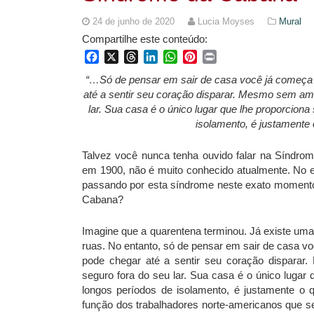
24 de junho de 2020
Lucia Moyses
Mural
Compartilhe este conteúdo:
Facebook
X
Threads
LinkedIn
WhatsApp
Pinterest
Print
“…Só de pensar em sair de casa você já começa a
até a sentir seu coração disparar. Mesmo sem am
lar. Sua casa é o único lugar que lhe proporcio
isolamento, é justamente
Talvez você nunca tenha ouvido falar na Síndrom
em 1900, não é muito conhecido atualmente. No en
passando por esta síndrome neste exato momento
Cabana?
Imagine que a quarentena terminou. Já existe uma
ruas. No entanto, só de pensar em sair de casa vo
pode chegar até a sentir seu coração dispara
seguro fora do seu lar. Sua casa é o único lugar
longos períodos de isolamento, é justamente o
função dos trabalhadores norte-americanos que 