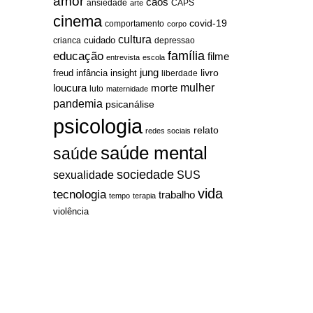
amor
caos
ansiedade
arte
CAPS
cinema
covid-19
comportamento
corpo
cultura
cuidado
crianca
depressao
família
educação
filme
entrevista
escola
jung
livro
freud
infância
insight
liberdade
mulher
loucura
morte
luto
maternidade
pandemia
psicanálise
psicologia
relato
redes sociais
saúde mental
saúde
sociedade
sexualidade
SUS
vida
tecnologia
trabalho
tempo
terapia
violência