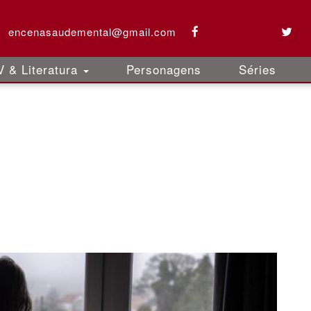
encenasaudemental@gmail.com
 & Literatura
Personagens
Séries