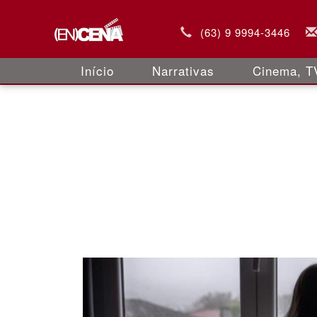
(63) 9 9994-3446
Início
Narrativas
Cinema, TV