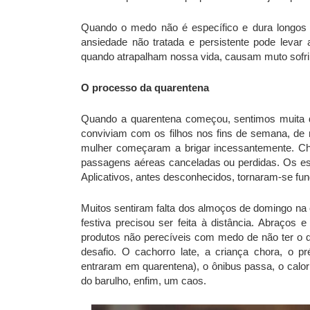
Quando o medo não é específico e dura longos 
ansiedade não tratada e persistente pode levar 
quando atrapalham nossa vida, causam muto sofrim
O processo da quarentena
Quando a quarentena começou, sentimos muita d
conviviam com os filhos nos fins de semana, de 
mulher começaram a brigar incessantemente. Che
passagens aéreas canceladas ou perdidas. Os est
Aplicativos, antes desconhecidos, tornaram-se fu
Muitos sentiram falta dos almoços de domingo na c
festiva precisou ser feita à distância. Abraços
produtos não perecíveis com medo de não ter o q
desafio. O cachorro late, a criança chora, o p
entraram em quarentena), o ônibus passa, o calor 
do barulho, enfim, um caos.