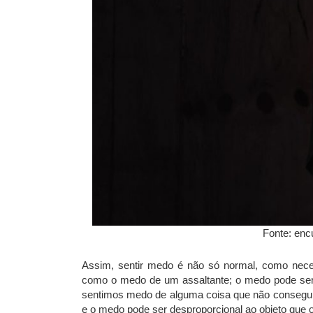
Fonte: enc
Assim, sentir medo é não só normal, como nece
como o medo de um assaltante; o m
edo pode ser
sentimos medo de alguma coisa que não conseguim
e o medo pode ser desproporcional ao objeto que 