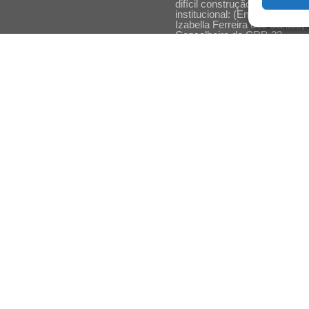
difícil construção do acolhime
institucional: (En)cena entrevi
Izabella Ferreira dos Santos,
Conselheira do CRP-23
Ser mulher, pensar gênero,
enfrentar o mundo: (En)cena
entrevista Gleys Ially Ramos