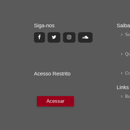
Siga-nos
Saiba
So
Q
Co
Acesso Restrito
Links
Bu
Acessar