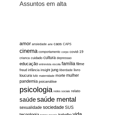
Assuntos em alta
amor
caos
ansiedade
arte
CAPS
cinema
covid-19
comportamento
corpo
cultura
cuidado
crianca
depressao
família
educação
filme
entrevista
escola
jung
livro
freud
infância
insight
liberdade
mulher
loucura
morte
luto
maternidade
pandemia
psicanálise
psicologia
relato
redes sociais
saúde mental
saúde
sociedade
sexualidade
SUS
vida
tecnologia
trabalho
tempo
terapia