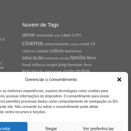
Nuvem de Tags
amor
caos
ansiedade
arte
CAPS
e o
cinema
covid-19
comportamento
corpo
cultura
cuidado
crianca
depressao
família
educação
filme
entrevista
escola
o
jung
livro
freud
infância
insight
liberdade
se
mulher
loucura
morte
luto
maternidade
hor
pandemia
psicanálise
Gerenciar o consentimento
psicologia
relato
redes sociais
er as melhores experiências, usamos tecnologias como cookies para
saúde mental
/ou acessar informações do dispositivo. O consentimento para essas
saúde
o
 nos permitirá processar dados como comportamento de navegação ou IDs
a
sociedade
este site. Não consentir ou retirar o consentimento pode afetar
sexualidade
SUS
e certos recursos e funções.
vida
tecnologia
trabalho
tempo
terapia
violência
ceitar
Negar
Ver preferências