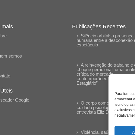
 mais
Publicações Recentes
bre
Silêncio orbital: a presença
humana entre a desconexão 
espetáculo
uem somos
A reinvenção do trabalho e 
choque geracional: uma análi
crítica do mercado
ntato
contemporâneo em “Um Sen
Estagiário”
 Úteis
Para fornec
armazenar e
scador Google
O corpo como expressão d
tecnologias
cuidado psicológico: (En)Cen
exclusivos n
entrevista Eliz Dorneles
negativament
Violência, saúde mental e a
A