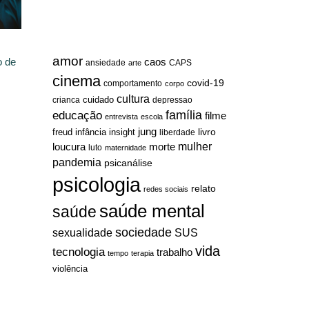
amor
o de
caos
ansiedade
arte
CAPS
cinema
covid-19
comportamento
corpo
cultura
cuidado
crianca
depressao
família
educação
filme
entrevista
escola
jung
livro
freud
infância
insight
liberdade
mulher
loucura
morte
luto
maternidade
pandemia
psicanálise
psicologia
relato
redes sociais
saúde mental
saúde
sociedade
sexualidade
SUS
vida
tecnologia
trabalho
tempo
terapia
violência