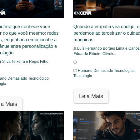
oritmo que conhece você
Quando a empatia vira código: o
r do que você mesmo: redes
perdemos ao terceirizar o cuida
is, engenharia emocional e a
máquinas
tênue entre personalização e
Luís Fernando Borges Lima e Carlos
ulação
Eduardo Ribeiro Oliveira
r Silva Teixeira e Regis Filho
Humano Demasiado Tecnológico
,
Tecnologia
no Demasiado Tecnológico
,
ogia
Leia Mais
ia Mais