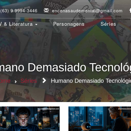
(63) 9 9994-3446
encenasaudemental@gmail.com
 & Literatura
Personagens
Séries
ano Demasiado Tecnoló
ome
Séries
Humano Demasiado Tecnológi