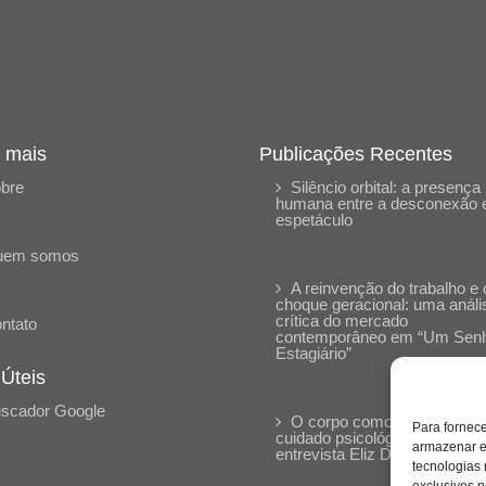
 mais
Publicações Recentes
bre
Silêncio orbital: a presença
humana entre a desconexão 
espetáculo
uem somos
A reinvenção do trabalho e 
choque geracional: uma análi
crítica do mercado
ntato
contemporâneo em “Um Sen
Estagiário”
 Úteis
scador Google
O corpo como expressão d
Para fornec
cuidado psicológico: (En)Cen
armazenar e
entrevista Eliz Dorneles
tecnologias