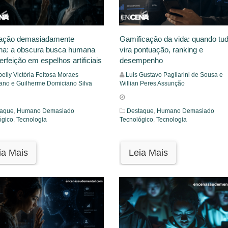
ação demasiadamente
Gamificação da vida: quando tu
a: a obscura busca humana
vira pontuação, ranking e
erfeição em espelhos artificiais
desempenho
elly Victória Feitosa Moraes
Luis Gustavo Pagliarini de Sousa e
ano e Guilherme Domiciano Silva
Willian Peres Assunção
taque
,
Humano Demasiado
Destaque
,
Humano Demasiado
ógico
,
Tecnologia
Tecnológico
,
Tecnologia
ia Mais
Leia Mais