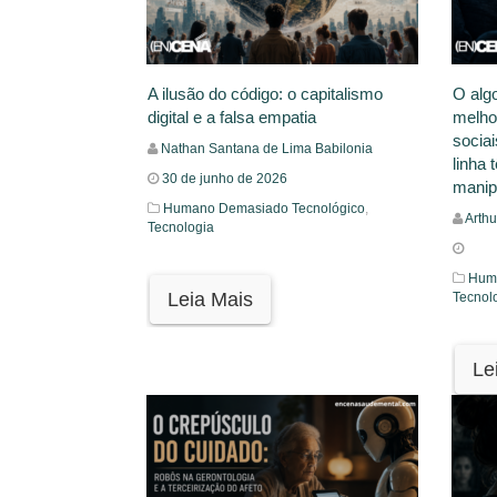
A ilusão do código: o capitalismo
O alg
digital e a falsa empatia
melho
socia
Nathan Santana de Lima Babilonia
linha 
30 de junho de 2026
manip
Humano Demasiado Tecnológico
,
Arthu
Tecnologia
Huma
Leia Mais
Tecnol
Le