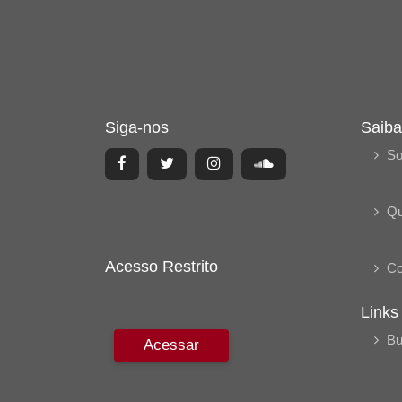
Siga-nos
Saiba
So
Q
Acesso Restrito
Co
Links
Bu
Acessar