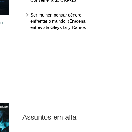
Conselheira do CRP-23
Ser mulher, pensar gênero,
enfrentar o mundo: (En)cena
do
entrevista Gleys Ially Ramos
Assuntos em alta