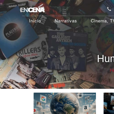
Início
Narrativas
Cinema, TV
Hum
H