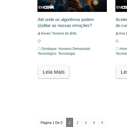
Até onde os algoritmos podem
Acele
(e)ditar as nossas emoções?
do cu
Keven Teixeira de Brito
Ana 
Destaque
,
Humano Demasiado
Huma
Tecnológico
,
Tecnologia
Tecnol
Leia Mais
Le
Página 1 De 5
1
2
3
4
5