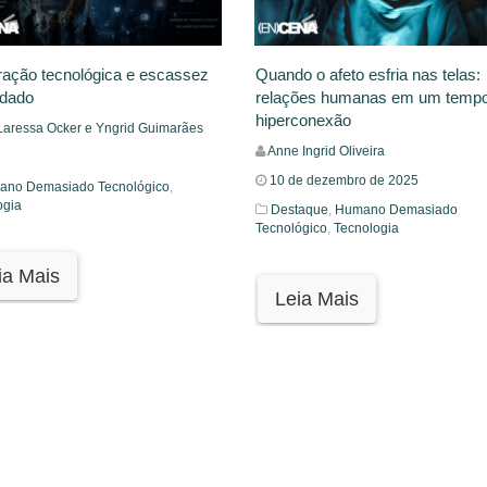
ração tecnológica e escassez
Quando o afeto esfria nas telas:
idado
relações humanas em um temp
hiperconexão
Laressa Ocker e Yngrid Guimarães
Anne Ingrid Oliveira
10 de dezembro de 2025
no Demasiado Tecnológico
,
ogia
Destaque
,
Humano Demasiado
Tecnológico
,
Tecnologia
ia Mais
Leia Mais