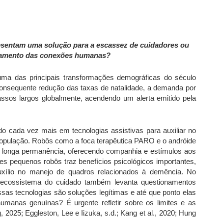
resentam uma solução para a escassez de cuidadores ou
olamento das conexões humanas?
uma das principais transformações demográficas do século
onsequente redução das taxas de natalidade, a demanda por
ssos largos globalmente, acendendo um alerta emitido pela
o cada vez mais em tecnologias assistivas para auxiliar no
pulação. Robôs como a foca terapêutica PARO e o andróide
de longa permanência, oferecendo companhia e estímulos aos
s pequenos robôs traz benefícios psicológicos importantes,
xílio no manejo de quadros relacionados à demência. No
 ecossistema do cuidado também levanta questionamentos
essas tecnologias são soluções legítimas e até que ponto elas
umanas genuínas? É urgente refletir sobre os limites e as
2025; Eggleston, Lee e Iizuka, s.d.; Kang et al., 2020; Hung