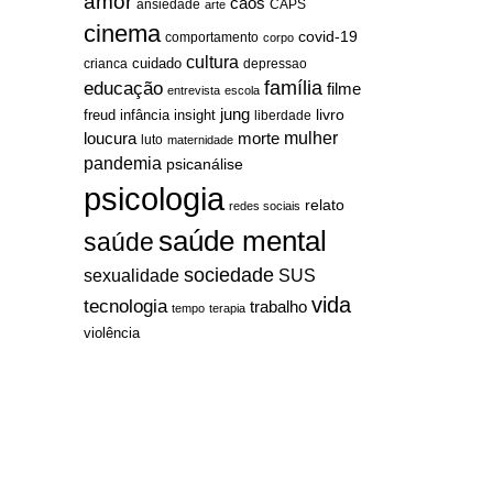
amor
caos
ansiedade
arte
CAPS
cinema
covid-19
comportamento
corpo
cultura
cuidado
crianca
depressao
família
educação
filme
entrevista
escola
jung
livro
freud
infância
insight
liberdade
mulher
loucura
morte
luto
maternidade
pandemia
psicanálise
psicologia
relato
redes sociais
saúde mental
saúde
sociedade
sexualidade
SUS
vida
tecnologia
trabalho
tempo
terapia
violência