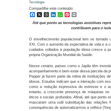
Tecnologia
Compartilhe este conteúdo:
Facebook
X
Threads
LinkedIn
WhatsApp
Pinterest
Print
Até que ponto as tecnologias assistivas rep
contribuem para o is
O envelhecimento populacional tem se tornado 
XXI. Com o aumento da expectativa de vida e a c
cuidados voltados à população idosa cresce a pa
própria Organização Mundial da Saúde.
Nesse cenário, países como o Japão têm investid
acompanhamento e bem-estar dessa parcela da po
Pepper já fazem parte da rotina de instituições 
idosos. Estudos indicam que a interação com esse
como a redução expressiva do estresse e o au
entanto, a crescente presença de máquinas no
éticos e sociais profundos. Afinal, até que ponto 
mascaram uma sutil substituição das relações h
consequências de automatizarmos a velhice (Tong, 