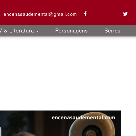
encenasaudemental@gmail.com
 & Literatura
Personagens
Séries