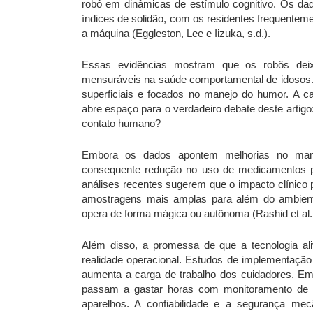
robô em dinâmicas de estímulo cognitivo. Os d
índices de solidão, com os residentes frequente
a máquina (Eggleston, Lee e Iizuka, s.d.).
Essas evidências mostram que os robôs deixa
mensuráveis na saúde comportamental de idosos.
superficiais e focados no manejo do humor. A 
abre espaço para o verdadeiro debate deste artigo: 
contato humano?
Embora os dados apontem melhorias no man
consequente redução no uso de medicamentos psi
análises recentes sugerem que o impacto clínico 
amostragens mais amplas para além do ambiente 
opera de forma mágica ou autônoma (Rashid et al.
Além disso, a promessa de que a tecnologia ali
realidade operacional. Estudos de implementação
aumenta a carga de trabalho dos cuidadores. Em 
passam a gastar horas com monitoramento de si
aparelhos. A confiabilidade e a segurança mec