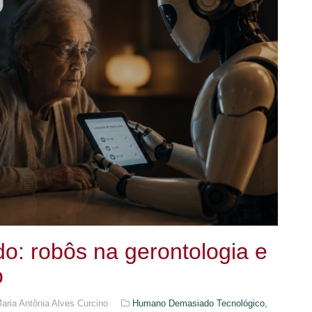
o: robôs na gerontologia e
o
Maria Antônia Alves Curcino
Humano Demasiado Tecnológico,