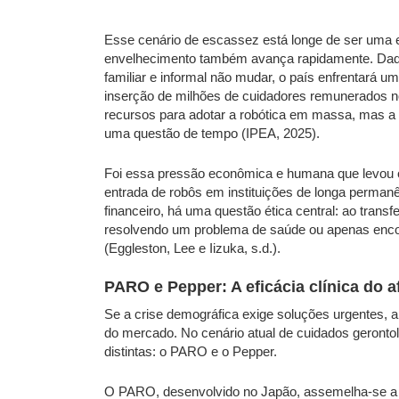
Esse cenário de escassez está longe de ser uma e
envelhecimento também avança rapidamente. Dados
familiar e informal não mudar, o país enfrentará u
inserção de milhões de cuidadores remunerados no
recursos para adotar a robótica em massa, mas a
uma questão de tempo (IPEA, 2025).
Foi essa pressão econômica e humana que levou o
entrada de robôs em instituições de longa permanênc
financeiro, há uma questão ética central: ao trans
resolvendo um problema de saúde ou apenas encon
(Eggleston, Lee e Iizuka, s.d.).
PARO e Pepper: A eficácia clínica do 
Se a crise demográfica exige soluções urgentes, a
do mercado. No cenário atual de cuidados geront
distintas: o PARO e o Pepper.
O PARO, desenvolvido no Japão, assemelha-se a um