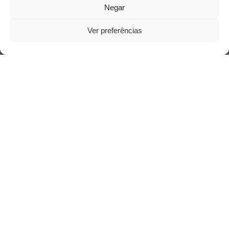
Negar
Quem somos
Ver preferências
Contato
Links Úteis
Buscador Google
Publicações Recentes
A caminhada antimanicomial e os desafios da
saúde mental no Tocantins: (En)Cena entrevista
Ana Carolina Noleto
A Psicologia como espaço de cuidado para
mulheres: (En)Cena entrevista Rayla Soares