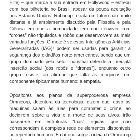
Elite) – que marca a sua entrada em Hollywood – estreou
com boa bilheteria no Brasil, apesar da pouca aceitação
nos Estados Unidos. Robocop retrata um futuro não muito
distante e já amplamente discutido pela Filosofia e pela
Ciência em que a humanidade tem que conviver com
“drones” não tripulados e robôs que desenvolvem as mais
variadas funções. O mote é se estas Inteligências Artificiais
Generalizadas (IAG)¹ podem ser usadas para garantir a
segurança dos cidadãos norte-americanos, sendo que um
grupo dominado pelo setor industrial defende a imediata
inserção social (dos robôs e “drones”), enquanto outro
grupo resiste, ao afirmar que falta às máquinas um
componente tipicamente humano: a empatia.
Opositores aos planos da superpoderosa empresa
Omnicorp, detentora da tecnologia, dizem que, caso as
máquinas saiam às ruas para combater o crime, ao
decidirem sobre a vida e a morte de seus alvos, irão
basear-se em estruturas “frias”, rígidas, que não
correspondem à complexa rede de elementos disponíveis
no repertório humano. É daí que surge a ideia da Omnicorp