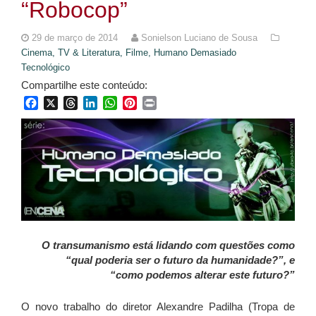
“Robocop”
29 de março de 2014
Sonielson Luciano de Sousa
Cinema, TV & Literatura,
Filme,
Humano Demasiado
Tecnológico
Compartilhe este conteúdo:
Facebook
X
Threads
LinkedIn
WhatsApp
Pinterest
Print
O transumanismo está lidando com questões como
“qual poderia ser o futuro da humanidade?”, e
“como podemos alterar este futuro?”
O novo trabalho do diretor Alexandre Padilha (Tropa de