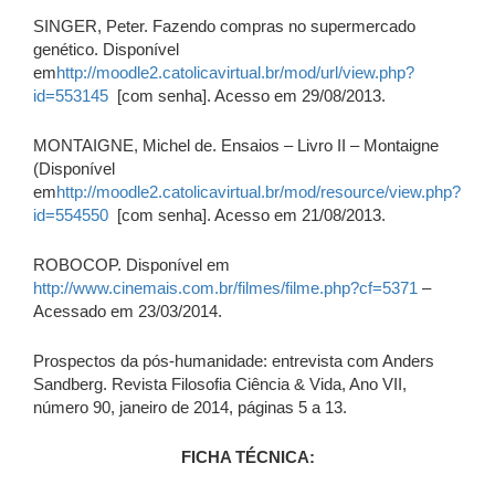
SINGER, Peter. Fazendo compras no supermercado
genético. Disponível
em
http://moodle2.catolicavirtual.br/mod/url/view.php?
id=553145
[com senha]. Acesso em 29/08/2013.
MONTAIGNE, Michel de. Ensaios – Livro II – Montaigne
(Disponível
em
http://moodle2.catolicavirtual.br/mod/resource/view.php?
id=554550
[com senha]. Acesso em 21/08/2013.
ROBOCOP. Disponível em
http://www.cinemais.com.br/filmes/filme.php?cf=5371
–
Acessado em 23/03/2014.
Prospectos da pós-humanidade: entrevista com Anders
Sandberg. Revista Filosofia Ciência & Vida, Ano VII,
número 90, janeiro de 2014, páginas 5 a 13.
FICHA TÉCNICA: