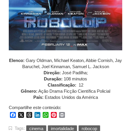
Elenco:
Gary Oldman, Michael Keaton, Abbie Cornish, Jay
Baruchel, Joel Kinnaman, Samuel L. Jackson
Direção:
José Padilha;
Duração:
108 minutos
Classificação:
12
Gênero:
Ação Drama Ficção Científica Policial
País:
Estados Unidos da América
Compartilhe este conteúdo:
Facebook
X
Threads
LinkedIn
WhatsApp
Pinterest
Print
Tags:
cinema
imortalidade
robocop