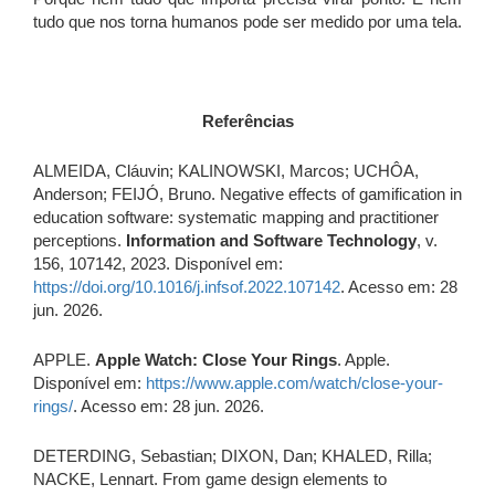
tudo que nos torna humanos pode ser medido por uma tela.
Referências
ALMEIDA, Cláuvin; KALINOWSKI, Marcos; UCHÔA,
Anderson; FEIJÓ, Bruno. Negative effects of gamification in
education software: systematic mapping and practitioner
perceptions.
Information and Software Technology
, v.
156, 107142, 2023. Disponível em:
https://doi.org/10.1016/j.infsof.2022.107142
. Acesso em: 28
jun. 2026.
APPLE.
Apple Watch: Close Your Rings
. Apple.
Disponível em:
https://www.apple.com/watch/close-your-
rings/
. Acesso em: 28 jun. 2026.
DETERDING, Sebastian; DIXON, Dan; KHALED, Rilla;
NACKE, Lennart. From game design elements to