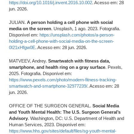
https://doi.org/10.1016/j.invent.2016.10.002
. Acesso em: 28
jun. 2026.
JULIAN.
A person holding a cell phone with social
media on the screen
. Unsplash, 1 ago. 2023. Fotografia.
Disponível em:
https://unsplash.com/photos/a-person-
holding-a-cell-phone-with-social-media-on-the-screen-
0I21xHfgw0E
. Acesso em: 28 jun. 2026.
MATVEEV, Andrey.
Smartwatch with fitness data,
smartphone, and health ring on a gray surface
. Pexels,
2025. Fotografia. Disponível em:
https://www.pexels.com/photo/modern-fitness-tracking-
smartwatch-and-smartphone-32977239/
. Acesso em: 28
jun. 2026.
OFFICE OF THE SURGEON GENERAL.
Social Media
and Youth Mental Health: The U.S. Surgeon General’s
Advisory
. Washington, DC: U.S. Department of Health and
Human Services, 2023. Disponível em:
https://www.hhs.gov/sites/default/files/sg-youth-mental-