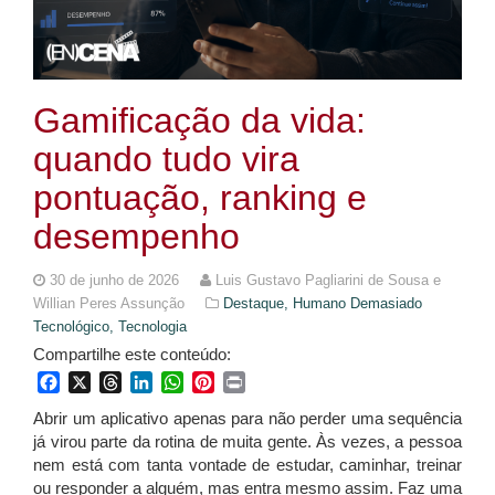
Gamificação da vida:
quando tudo vira
pontuação, ranking e
desempenho
30 de junho de 2026
Luis Gustavo Pagliarini de Sousa e
Willian Peres Assunção
Destaque,
Humano Demasiado
Tecnológico,
Tecnologia
Compartilhe este conteúdo:
Facebook
X
Threads
LinkedIn
WhatsApp
Pinterest
Print
Abrir um aplicativo apenas para não perder uma sequência
já virou parte da rotina de muita gente. Às vezes, a pessoa
nem está com tanta vontade de estudar, caminhar, treinar
ou responder a alguém, mas entra mesmo assim. Faz uma