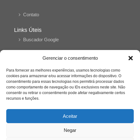
Contato
Links Úteis
Buscador Google
Publicações Recentes
Gerenciar o consentimento
Silêncio orbital: a presença humana entre a
desconexão e o espetáculo
Para fornecer as melhores experiências, usamos tecnologias como
cookies para armazenar e/ou acessar informações do dispositivo. O
consentimento para essas tecnologias nos permitirá processar dados
como comportamento de navegação ou IDs exclusivos neste site. Não
A reinvenção do trabalho e o choque geracional:
consentir ou retirar o consentimento pode afetar negativamente certos
uma análise crítica do mercado contemporâneo
em “Um Senhor Estagiário”
recursos e funções.
Aceitar
O corpo como expressão do cuidado
psicológico: (En)Cena entrevista Eliz Dorneles
Negar