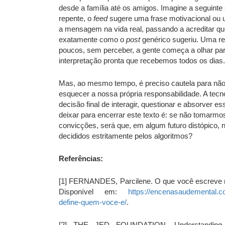
desde a família até os amigos. Imagine a seguinte 
repente, o
feed
sugere uma frase motivacional ou u
a mensagem na vida real, passando a acreditar 
exatamente como o
post
genérico sugeriu. Uma re
poucos, sem perceber, a gente começa a olhar para
interpretação pronta que recebemos todos os dias. 
Mas, ao mesmo tempo, é preciso cautela para não t
esquecer a nossa própria responsabilidade. A tecn
decisão final de interagir, questionar e absorver 
deixar para encerrar este texto é: se não tomarm
convicções, será que, em algum futuro distópico,
decididos estritamente pelos algoritmos?
Referências:
[1] FERNANDES, Parcilene. O que você escreve n
Disponível em:
https://encenasaudemental.c
define-quem-voce-e/
.
[2] THE JED FOUNDATION. Understanding S