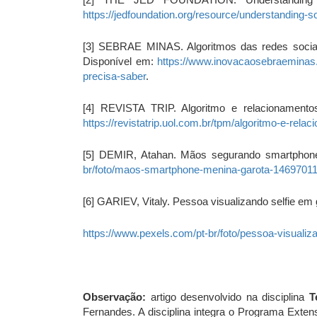
https://jedfoundation.org/resource/understanding-
[3] SEBRAE MINAS. Algoritmos das redes sociai
Disponível em:
https://www.inovacaosebraeminas.
precisa-saber
.
[4] REVISTA TRIP. Algoritmo e relacionamento
https://revistatrip.uol.com.br/tpm/algoritmo-e-rela
[5] DEMIR, Atahan. Mãos segurando smartphone
br/foto/maos-smartphone-menina-garota-14697011
[6] GARIEV, Vitaly. Pessoa visualizando selfie em
https://www.pexels.com/pt-br/foto/pessoa-visuali
Observação:
artigo desenvolvido na disciplina
T
Fernandes. A disciplina integra o Programa Extensi