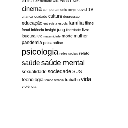
amor
caos
ansiedade
arte
CAPS
cinema
covid-19
comportamento
corpo
cultura
cuidado
crianca
depressao
família
educação
filme
entrevista
escola
jung
livro
freud
infância
insight
liberdade
mulher
loucura
morte
luto
maternidade
pandemia
psicanálise
psicologia
relato
redes sociais
saúde mental
saúde
sociedade
sexualidade
SUS
vida
tecnologia
trabalho
tempo
terapia
violência