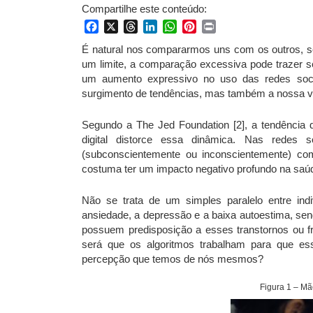
Compartilhe este conteúdo:
Facebook
X
Threads
LinkedIn
WhatsApp
Pinterest
Print
É natural nos compararmos uns com os outros, se
um limite, a comparação excessiva pode trazer s
um aumento expressivo no uso das redes socia
surgimento de tendências, mas também a nossa v
Segundo a The Jed Foundation [2], a tendência
digital distorce essa dinâmica. Nas redes s
(subconscientemente ou inconscientemente) c
costuma ter um impacto negativo profundo na saú
Não se trata de um simples paralelo entre in
ansiedade, a depressão e a baixa autoestima, se
possuem predisposição a esses transtornos ou fra
será que os algoritmos trabalham para que es
percepção que temos de nós mesmos?
Figura 1 – M