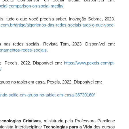
social-comparison-on-social-media/
.
s: tudo o que você precisa saber. Inovação Sebrae, 2023.
com.br/artigo/algoritmos-das-redes-sociais-tudo-o-que-voce-
s nas redes sociais. Revista Tpm, 2023. Disponível em:
cionamentos-redes-sociais
.
. Pexels, 2022. Disponível em:
https://www.pexels.com/pt-
/
.
 grupo no tablet em casa. Pexels, 2022. Disponível em:
zando-selfie-em-grupo-no-tablet-em-casa-36730160/
ecnologias Criativas
, ministrada pela Professora Parcilene
onista Interdisciplinar
Tecnologias para a Vida
dos cursos