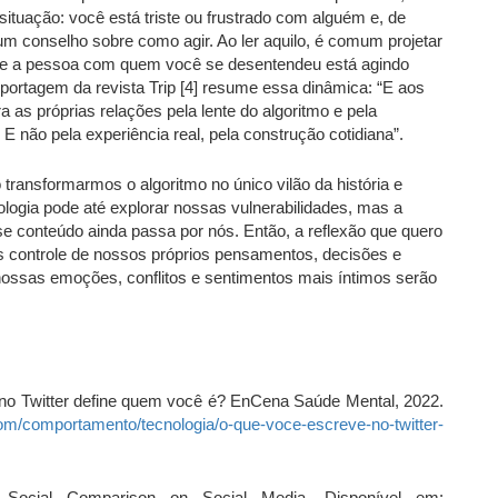
situação: você está triste ou frustrado com alguém e, de
m conselho sobre como agir. Ao ler aquilo, é comum projetar
que a pessoa com quem você se desentendeu está agindo
portagem da revista Trip [4] resume essa dinâmica: “E aos
 as próprias relações pela lente do algoritmo e pela
E não pela experiência real, pela construção cotidiana”.
ransformarmos o algoritmo no único vilão da história e
ologia pode até explorar nossas vulnerabilidades, mas a
esse conteúdo ainda passa por nós. Então, a reflexão que quero
os controle de nossos próprios pensamentos, decisões e
 nossas emoções, conflitos e sentimentos mais íntimos serão
o Twitter define quem você é? EnCena Saúde Mental, 2022.
om/comportamento/tecnologia/o-que-voce-escreve-no-twitter-
ocial Comparison on Social Media. Disponível em: