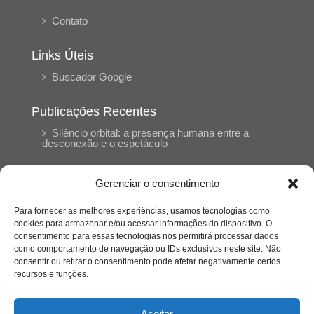
Contato
Links Úteis
Buscador Google
Publicações Recentes
Silêncio orbital: a presença humana entre a
desconexão e o espetáculo
Gerenciar o consentimento
A reinvenção do trabalho e o choque geracional:
uma análise crítica do mercado contemporâneo
em “Um Senhor Estagiário”
Para fornecer as melhores experiências, usamos tecnologias como
cookies para armazenar e/ou acessar informações do dispositivo. O
consentimento para essas tecnologias nos permitirá processar dados
O corpo como expressão do cuidado
como comportamento de navegação ou IDs exclusivos neste site. Não
psicológico: (En)Cena entrevista Eliz Dorneles
consentir ou retirar o consentimento pode afetar negativamente certos
recursos e funções.
Violência, saúde mental e a difícil construção do
acolhimento institucional: (En)cena entrevista
Aceitar