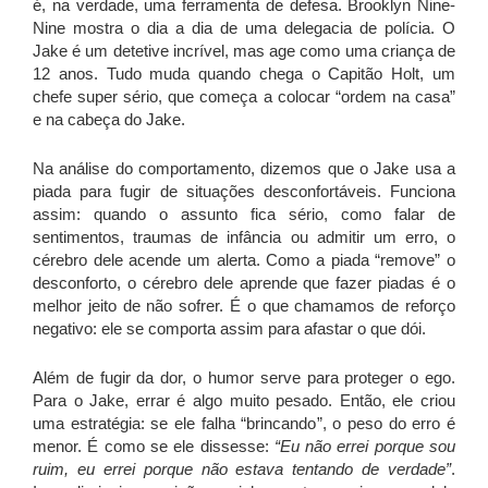
é, na verdade, uma ferramenta de defesa.
Brooklyn Nine-
Nine mostra o dia a dia de uma delegacia de polícia. O
Jake é um detetive incrível, mas age como uma criança de
12 anos. Tudo muda quando chega o Capitão Holt, um
chefe super sério, que começa a colocar “ordem na casa”
e na cabeça do Jake.
Na análise do comportamento, dizemos que o Jake usa a
piada para fugir de situações desconfortáveis. Funciona
assim: quando o assunto fica sério, como falar de
sentimentos, traumas de infância ou admitir um erro, o
cérebro dele acende um alerta. Como a piada “remove” o
desconforto, o cérebro dele aprende que fazer piadas é o
melhor jeito de não sofrer. É o que chamamos de reforço
negativo: ele se comporta assim para afastar o que dói.
Além de fugir da dor, o humor serve para proteger o ego.
Para o Jake, errar é algo muito pesado. Então, ele criou
uma estratégia: se ele falha “brincando”, o peso do erro é
menor. É como se ele dissesse:
“Eu não errei porque sou
ruim, eu errei porque não estava tentando de verdade”
.