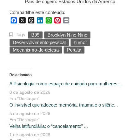
País de origem: Estados Unidos da América
Compartilhe este conteúdo:
Facebook
X
Threads
LinkedIn
WhatsApp
Pinterest
Print
Tags:
B99
Brooklyn Nine-Nine
Desenvolvimento pessoal
humor
Mecanismo-de-defesa
Peralta
Relacionado
A Psicologia como espaço de cuidado para mulheres:...
8 de agosto de 2026
Em "Destaque"
O invisível que adoece: memória, trauma e o silênc...
5 de agosto de 2026
Em "Destaque"
Velha latifundiária: o “cancelamento” ...
1 de agosto de 2026