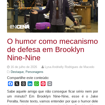
O humor como mecanismo
de defesa em Brooklyn
Nine-Nine
16 de julho de 2026
Lysa Andrielly Rodrigues de Macedo
Destaque,
Personagens
Compartilhe este conteúdo:
Facebook
X
Threads
LinkedIn
WhatsApp
Pinterest
Print
Sabe aquele amigo que não consegue ficar sério nem por
um minuto? Em Brooklyn Nine-Nine, esse é o Jake
Peralta. Neste texto, vamos entender por que o humor dele