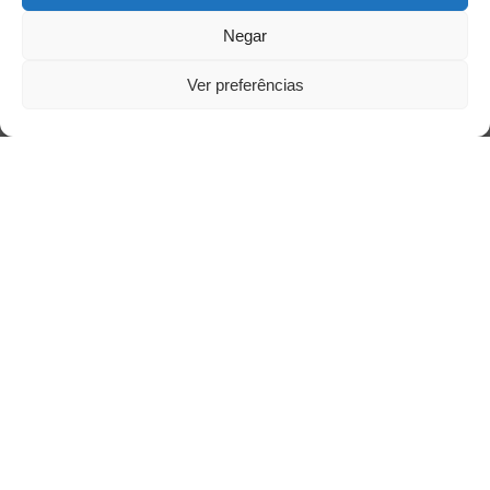
Negar
Ver preferências
Saiba mais
Sobre
Quem somos
Contato
Links Úteis
Buscador Google
Publicações Recentes