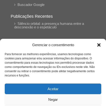
Buscador Google
Publicações Recentes
Silêncio orbital: a presença humana entre a
desconexão e o espetáculo
A reinvenção do trabalho e o choque geracional:
uma análise crítica do mercado contemporâneo
Gerenciar o consentimento
em “Um Senhor Estagiário”
Para fornecer as melhores experiências, usamos tecnologias como
cookies para armazenar e/ou acessar informações do dispositivo. O
O corpo como expressão do cuidado
consentimento para essas tecnologias nos permitirá processar dados
psicológico: (En)Cena entrevista Eliz Dorneles
como comportamento de navegação ou IDs exclusivos neste site. Não
consentir ou retirar o consentimento pode afetar negativamente certos
recursos e funções.
Violência, saúde mental e a difícil construção do
acolhimento institucional: (En)cena entrevista
Izabella Ferreira dos Santos, Conselheira do
Aceitar
CRP-23
Negar
Ser mulher, pensar gênero, enfrentar o mundo: