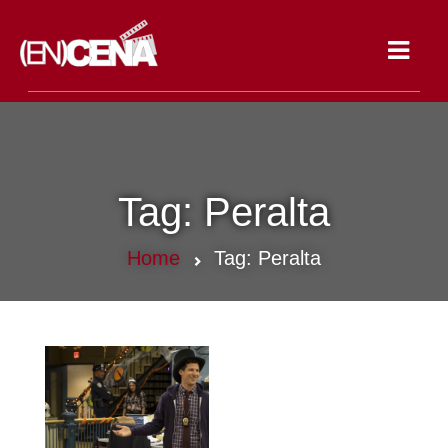
Toggle
navigat
Tag:
Peralta
Home
Tag:
Peralta