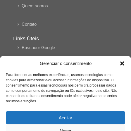
Quem somos
Contato
Links Úteis
Buscador Google
Publicações Recentes
Gerenciar o consentimento
A caminhada antimanicomial e os desafios da
saúde mental no Tocantins: (En)Cena entrevista
Para fornecer as melhores experiências, usamos tecnologias como
Ana Carolina Noleto
cookies para armazenar e/ou acessar informações do dispositivo. O
consentimento para essas tecnologias nos permitirá processar dados
como comportamento de navegação ou IDs exclusivos neste site. Não
consentir ou retirar o consentimento pode afetar negativamente certos
A Psicologia como espaço de cuidado para
recursos e funções.
mulheres: (En)Cena entrevista Rayla Soares
Aceitar
Entre autocontrole e aprendizagem: o
desenvolvimento comportamental em Kung Fu
Panda
Negar