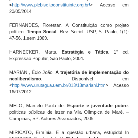
<
http://www.plebiscitoconstituinte.org.br
/
> Acesso em
20/05/2014.
FERNANDES, Florestan. A Constituição como projeto
político.
Tempo Social
; Rev. Sociol. USP, S. Paulo, 1(1):
47-56, 1.sem 1989.
HARNECKER, Marta.
Estratégia e Tática
. 1° ed.
Expressão Popular, São Paulo, 2004.
MARIANI, Édio João.
A trajetória de implementação do
neoliberalismo
. Disponível em
<
http://www.urutagua.uem.br/013/13mariani.htm
> Acesso
16/07/2012.
MELO, Marcelo Paula de.
Esporte e juventude pobre
:
políticas públicas de lazer na Vila Olímpica de Maré. –
Campinas, SP: Autores Associados, 2005.
MIRICATO, Ermínia. É a questão urbana, estúpido! In