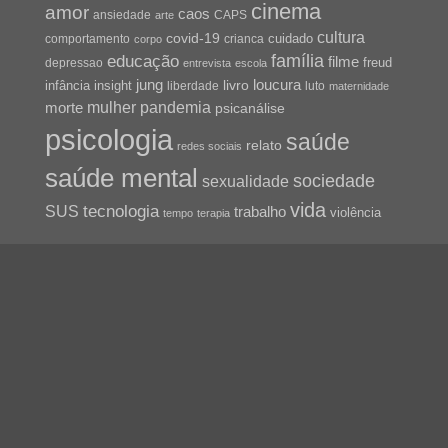
cinema
amor
caos
ansiedade
arte
CAPS
cultura
covid-19
cuidado
crianca
comportamento
corpo
família
educação
filme
freud
depressao
entrevista
escola
jung
livro
loucura
infância
insight
liberdade
luto
maternidade
pandemia
mulher
morte
psicanálise
psicologia
saúde
relato
redes sociais
saúde mental
sociedade
sexualidade
vida
tecnologia
SUS
trabalho
violência
tempo
terapia