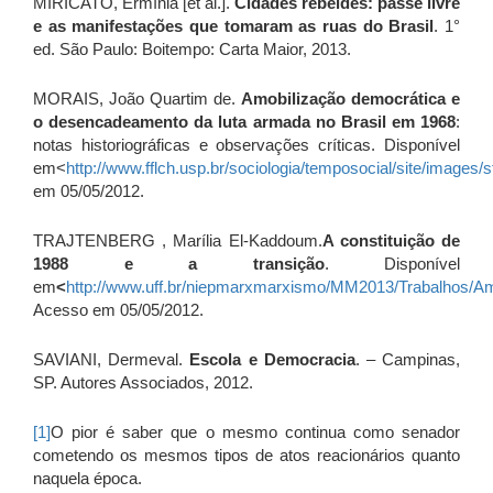
MIRICATO, Ermínia [et al.].
Cidades rebeldes: passe livre
e as manifestações que tomaram as ruas do Brasil
. 1°
ed. São Paulo: Boitempo: Carta Maior, 2013.
MORAIS, João Quartim de.
Amobilização democrática e
o desencadeamento da luta armada no Brasil em 1968
:
notas historiográficas e observações críticas. Disponível
em<
http://www.fflch.usp.br/sociologia/temposocial/site/images/
em 05/05/2012.
TRAJTENBERG , Marília El-Kaddoum.
A constituição de
1988 e a transição
. Disponível
em
<
http://www.uff.br/niepmarxmarxismo/MM2013/Trabalhos/A
Acesso em 05/05/2012.
SAVIANI, Dermeval.
Escola e Democracia
. – Campinas,
SP. Autores Associados, 2012.
[1]
O pior é saber que o mesmo continua como senador
cometendo os mesmos tipos de atos reacionários quanto
naquela época.