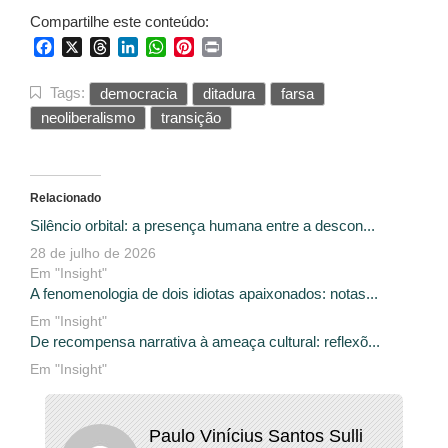
Compartilhe este conteúdo:
Facebook
X
Threads
LinkedIn
WhatsApp
Pinterest
Print
Tags:
democracia
ditadura
farsa
neoliberalismo
transição
Relacionado
Silêncio orbital: a presença humana entre a descon...
28 de julho de 2026
Em "Insight"
A fenomenologia de dois idiotas apaixonados: notas...
Em "Insight"
De recompensa narrativa à ameaça cultural: reflexõ...
Em "Insight"
Paulo Vinícius Santos Sulli