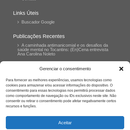
Links Úteis
Buscador Google
Publicações Recentes
A caminhada antimanicomial e os desafios da
saúde mental no Tocantins: (En)Cena entrevista
Ana Carolina Noleto
Gerenciar o consentimento
A Psicologia como espaço de cuidado para
mulheres: (En)Cena entrevista Rayla Soares
Para fornecer as melhores experiências, usamos tecnologias como
cookies para armazenar e/ou acessar informações do dispositivo. O
consentimento para essas tecnologias nos permitirá processar dados
Entre autocontrole e aprendizagem: o
como comportamento de navegação ou IDs exclusivos neste site. Não
desenvolvimento comportamental em Kung Fu
Panda
consentir ou retirar o consentimento pode afetar negativamente certos
recursos e funções.
Entre o prato saudável e o consumo
compulsivo: a contradição alimentar do brasileiro
Aceitar
contemporâneo