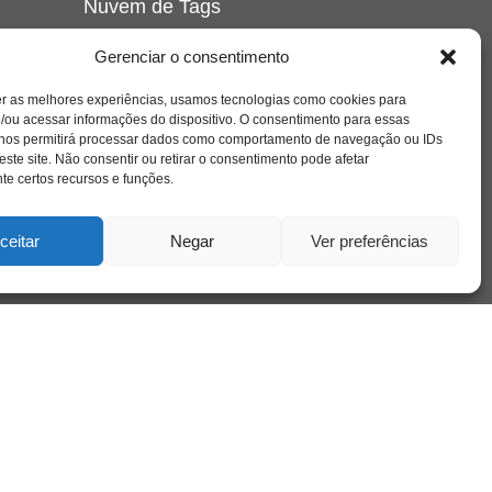
Nuvem de Tags
amor
caos
ansiedade
arte
CAPS
Gerenciar o consentimento
e o
cinema
covid-19
comportamento
corpo
er as melhores experiências, usamos tecnologias como cookies para
cultura
cuidado
crianca
depressao
/ou acessar informações do dispositivo. O consentimento para essas
família
educação
filme
entrevista
escola
o
 nos permitirá processar dados como comportamento de navegação ou IDs
se
jung
livro
freud
infância
insight
liberdade
este site. Não consentir ou retirar o consentimento pode afetar
mulher
loucura
morte
e certos recursos e funções.
luto
maternidade
hor
pandemia
psicanálise
psicologia
ceitar
Negar
Ver preferências
relato
redes sociais
o
saúde mental
saúde
a
sociedade
sexualidade
SUS
vida
tecnologia
trabalho
tempo
terapia
violência
nto
sta