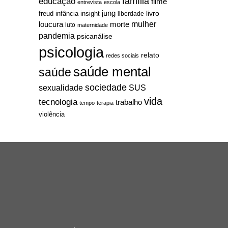
família
educação
filme
entrevista
escola
jung
livro
freud
infância
insight
liberdade
mulher
loucura
morte
luto
maternidade
pandemia
psicanálise
psicologia
relato
redes sociais
saúde mental
saúde
sociedade
sexualidade
SUS
vida
tecnologia
trabalho
tempo
terapia
violência