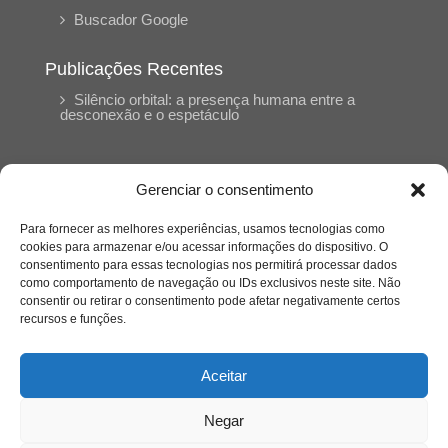
Buscador Google
Publicações Recentes
Silêncio orbital: a presença humana entre a
desconexão e o espetáculo
A reinvenção do trabalho e o choque geracional:
uma análise crítica do mercado contemporâneo
Gerenciar o consentimento
em “Um Senhor Estagiário”
Para fornecer as melhores experiências, usamos tecnologias como
cookies para armazenar e/ou acessar informações do dispositivo. O
O corpo como expressão do cuidado
consentimento para essas tecnologias nos permitirá processar dados
psicológico: (En)Cena entrevista Eliz Dorneles
como comportamento de navegação ou IDs exclusivos neste site. Não
consentir ou retirar o consentimento pode afetar negativamente certos
recursos e funções.
Violência, saúde mental e a difícil construção do
acolhimento institucional: (En)cena entrevista
Izabella Ferreira dos Santos, Conselheira do
Aceitar
CRP-23
Negar
Ser mulher, pensar gênero, enfrentar o mundo: