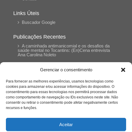
Links Úteis
Buscador Google
Publicações Recentes
A caminhada antimanicomial e os desafios da
saúde mental no Tocantins: (En)Cena entrevista
Ana Carolina Noleto
Gerenciar o consentimento
A Psicologia como espaço de cuidado para
mulheres: (En)Cena entrevista Rayla Soares
Para fornecer as melhores experiências, usamos tecnologias como
cookies para armazenar e/ou acessar informações do dispositivo. O
consentimento para essas tecnologias nos permitirá processar dados
Entre autocontrole e aprendizagem: o
como comportamento de navegação ou IDs exclusivos neste site. Não
desenvolvimento comportamental em Kung Fu
Panda
consentir ou retirar o consentimento pode afetar negativamente certos
recursos e funções.
Entre o prato saudável e o consumo
compulsivo: a contradição alimentar do brasileiro
Aceitar
contemporâneo