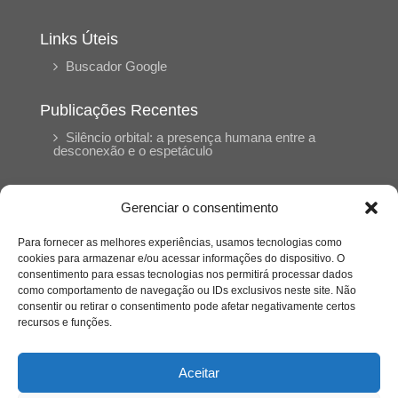
Links Úteis
Buscador Google
Publicações Recentes
Silêncio orbital: a presença humana entre a
desconexão e o espetáculo
A reinvenção do trabalho e o choque geracional:
Gerenciar o consentimento
uma análise crítica do mercado contemporâneo
em “Um Senhor Estagiário”
Para fornecer as melhores experiências, usamos tecnologias como
cookies para armazenar e/ou acessar informações do dispositivo. O
consentimento para essas tecnologias nos permitirá processar dados
O corpo como expressão do cuidado
como comportamento de navegação ou IDs exclusivos neste site. Não
psicológico: (En)Cena entrevista Eliz Dorneles
consentir ou retirar o consentimento pode afetar negativamente certos
recursos e funções.
Violência, saúde mental e a difícil construção do
acolhimento institucional: (En)cena entrevista
Aceitar
Izabella Ferreira dos Santos, Conselheira do
CRP-23