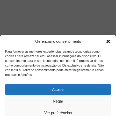
Gerenciar o consentimento
Para fornecer as melhores experiências, usamos tecnologias como
cookies para armazenar e/ou acessar informações do dispositivo. O
consentimento para essas tecnologias nos permitirá processar dados
como comportamento de navegação ou IDs exclusivos neste site. Não
Saiba mais
consentir ou retirar o consentimento pode afetar negativamente certos
recursos e funções.
Sobre
Aceitar
Quem somos
Negar
Ver preferências