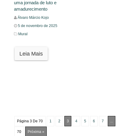
uma jornada de luto e
amadurecimento
Álvaro Márcio Kojo
5 de novembro de 2025
Mural
Leia Mais
Página 3 De 70
1
2
3
4
5
6
7
...
70
Próxima »