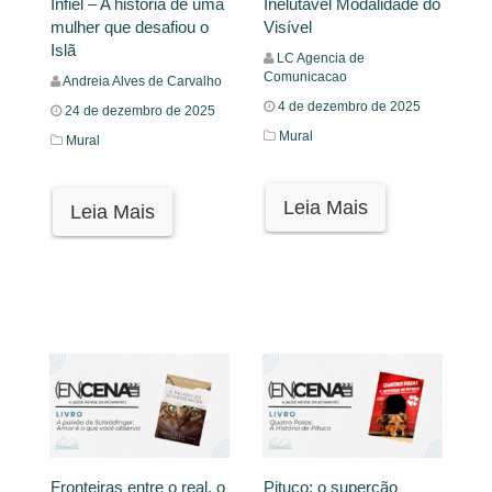
Infiel – A história de uma
Inelutável Modalidade do
mulher que desafiou o
Visível
Islã
LC Agencia de
Comunicacao
Andreia Alves de Carvalho
4 de dezembro de 2025
24 de dezembro de 2025
Mural
Mural
Leia Mais
Leia Mais
Fronteiras entre o real, o
Pituco: o supercão