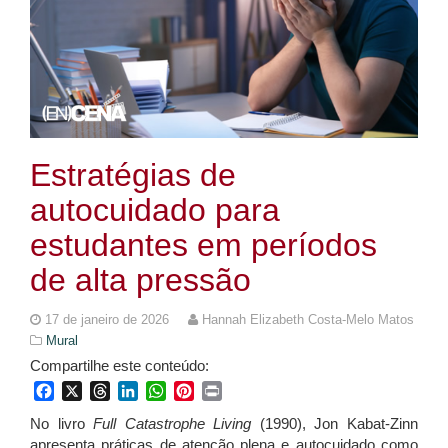
Estratégias de
autocuidado para
estudantes em períodos
de alta pressão
17 de janeiro de 2026
Hannah Elizabeth Costa-Melo Matos
Mural
Compartilhe este conteúdo:
Facebook
X
Threads
LinkedIn
WhatsApp
Pinterest
Print
No livro
Full Catastrophe Living
(1990), Jon Kabat-Zinn
apresenta práticas de atenção plena e autocuidado como