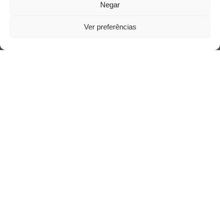
Negar
Ver preferências
Saiba mais
Sobre
Quem somos
Contato
Links Úteis
Buscador Google
Publicações Recentes
Silêncio orbital: a presença humana entre a