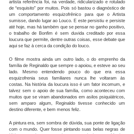
artista referência foi, na verdade, ridicularizado e rotulado
de “esquisito” por muitos. Pois só bastou o diagnóstico de
um comportamento esquizofrênico para que o Artista
sumisse, dando lugar ao Louco. E este persistiu e persiste
até hoje, mas há também que se pensar no ganho positivo,
o trabalho de Bonfim é sem duvida creditado por essa
loucura que permite, dentre outras coisas, esse debate que
aqui se faz à cerca da condição do louco.
O filme mostra ainda um outro lado, o do emprenho da
família de Reginaldo que sempre o apoiou, e esteve ao seu
lado. Mesmo entendendo pouco do que era essa
esquizofrenia seus familiares nunca lhe voltaram às
costas. Na história da loucura isso é um fator incomum, e
talvez sem o apoio de sua família, como aconteceu com
muitos que se viram abandonados em asilos psiquiátricos,
sem amparo algum, Reginaldo tivesse conhecido um
destino diferente, e bem menos feliz.
A pintura era, sem sombra de dúvida, sua ponte de ligação
com o mundo. Quer fosse pintando suas belas negras de