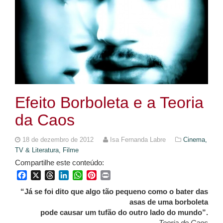
Efeito Borboleta e a Teoria
da Caos
18 de dezembro de 2012
Isa Fernanda Labre
Cinema,
TV & Literatura,
Filme
Compartilhe este conteúdo:
Facebook
X
Threads
LinkedIn
WhatsApp
Pinterest
Print
“Já se foi dito que algo tão pequeno como o bater das
asas de uma borboleta
pode causar um tufão do outro lado do mundo”.
Teoria do Caos