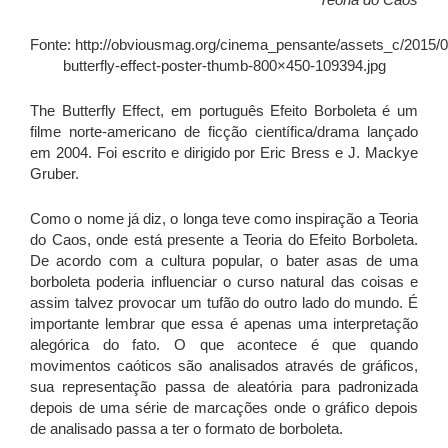
Fonte: http://obviousmag.org/cinema_pensante/assets_c/2015/0
butterfly-effect-poster-thumb-800×450-109394.jpg
The Butterfly Effect, em português Efeito Borboleta é um
filme norte-americano de ficção científica/drama lançado
em 2004. Foi escrito e dirigido por Eric Bress e J. Mackye
Gruber.
Como o nome já diz, o longa teve como inspiração a Teoria
do Caos, onde está presente a Teoria do Efeito Borboleta.
De acordo com a cultura popular, o bater asas de uma
borboleta poderia influenciar o curso natural das coisas e
assim talvez provocar um tufão do outro lado do mundo. É
importante lembrar que essa é apenas uma interpretação
alegórica do fato. O que acontece é que quando
movimentos caóticos são analisados através de gráficos,
sua representação passa de aleatória para padronizada
depois de uma série de marcações onde o gráfico depois
de analisado passa a ter o formato de borboleta.