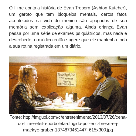
O filme conta a história de Evan Treborn (Ashton Kutcher),
um garoto que tem bloqueios mentais, certos fatos
acontecidos na vida do menino são apagados de sua
memória sem explicação alguma. Ainda criança Evan
passa por uma série de exames psiquiátricos, mas nada é
descoberto, o médico então sugere que ele mantenha toda
a sua rotina registrada em um diário.
Fonte: http://imguol.com/c/entretenimento/2013/07/26/cena-
do-filme-efeito-borboleta-dirigido-por-eric-bress-e-j-
mackye-gruber-1374873461447_615x300.jpg