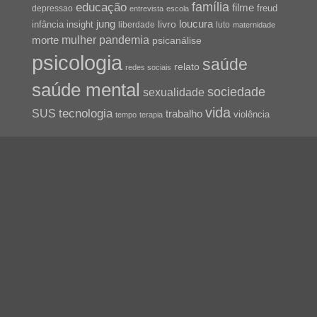
família
educação
filme
freud
depressao
entrevista
escola
jung
livro
loucura
infância
insight
liberdade
luto
maternidade
pandemia
mulher
morte
psicanálise
psicologia
saúde
relato
redes sociais
saúde mental
sociedade
sexualidade
vida
tecnologia
SUS
trabalho
violência
tempo
terapia