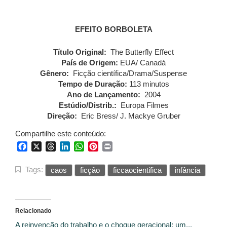
EFEITO BORBOLETA
Título Original:
The Butterfly Effect
País de Origem:
EUA/ Canadá
Gênero:
Ficção científica/Drama/Suspense
Tempo de Duração:
113 minutos
Ano de Lançamento:
2004
Estúdio/Distrib.:
Europa Filmes
Direção:
Eric Bress/ J. Mackye Gruber
Compartilhe este conteúdo:
Facebook
X
Threads
LinkedIn
WhatsApp
Pinterest
Print
Tags:
caos
ficção
ficcaocientifica
infância
Relacionado
A reinvenção do trabalho e o choque geracional: um...