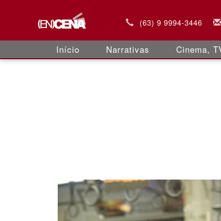
(63) 9 9994-3446
Início
Narrativas
Cinema, TV