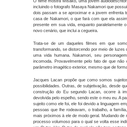
O filme mostra Misako, uma jovem audiodescritora 
incluindo o fotografo Masaya Nakamori que possui v
dois passam a se aproximar e a jovem enfrenta 
casa de Nakamori, o que fará com que ela assim c
presente em sua vida, enquanto paralelamente o 
novo cenário, que inclui a cegueira.
Trata-se de um daqueles filmes em que somos
transformando, se distorcendo por meio de luzes c
uma vida humana. Nakamori, seu personagem p
incomoda. Provavelmente pelo fato de que não
parâmetro imagético exterior, mesmo que de form
Jacques Lacan propõe que como somos sujeitos 
possibilidades. Outras, de subjetivação, desde q
construção do Eu segundo Lacan, ocorre à i
devolvida pelo espelho, sendo este o meu eu. A p
sujeito como ele foi, ele foi devido a linguagem em
pessoas que lhe rodeavam, o trabalho, a família,
mais próximos à ele de modo geral. Mudando de mo
processo volumoso para o qual se volta esse in