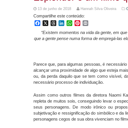
13 de junho de 2018
Hannah Silva Oliveira
Compartilhe este conteúdo:
Facebook
X
Threads
LinkedIn
WhatsApp
Pinterest
Print
“Existem momentos na vida da gente, em que a
que a gente pense numa forma de empregá-las elas
Parece que, para algumas pessoas, é necessário
alcançar uma proximidade de algo que esteja mais
ou, da perda daquilo que se tem como visível, da
necessário processo de individuação.
Assim como outros filmes da diretora Naomi Ka
repleta de muitos sois, conseguindo levar o esp
seus personagens. De modo irônico ou proposit
subjetivação e ressignificação do simbólico e da
personagens cegos de sua obra vivenciam no filme