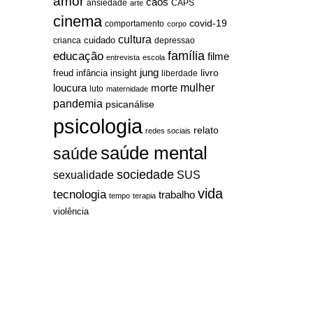
amor
caos
ansiedade
arte
CAPS
cinema
covid-19
comportamento
corpo
cultura
cuidado
crianca
depressao
família
educação
filme
entrevista
escola
jung
livro
freud
infância
insight
liberdade
mulher
loucura
morte
luto
maternidade
pandemia
psicanálise
psicologia
relato
redes sociais
saúde mental
saúde
sociedade
sexualidade
SUS
vida
tecnologia
trabalho
tempo
terapia
violência