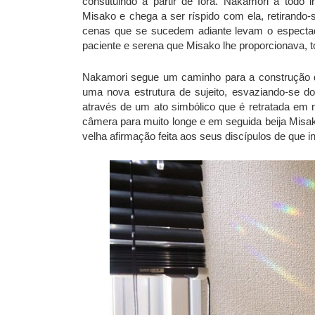
constituindo a partir de fora. Nakamori a todo i
Misako e chega a ser ríspido com ela, retirando-
cenas que se sucedem adiante levam o espectado
paciente e serena que Misako lhe proporcionava, 
Nakamori segue um caminho para a construção d
uma nova estrutura de sujeito, esvaziando-se d
através de um ato simbólico que é retratada em 
câmera para muito longe e em seguida beija Misak
velha afirmação feita aos seus discípulos de que i