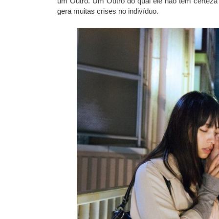
um Outro. Um Outro do qual ele não tem certez
gera muitas crises no indivíduo.