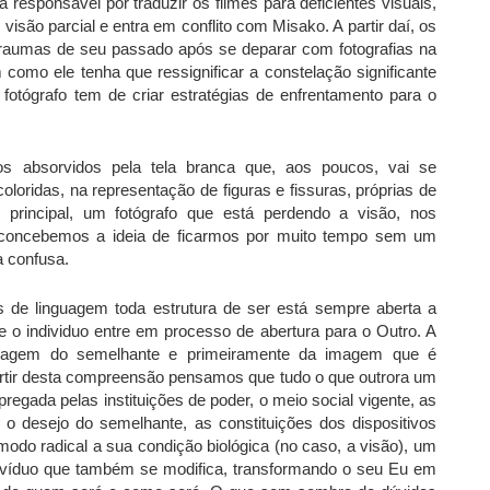
responsável por traduzir os filmes para deficientes visuais,
isão parcial e entra em conflito com Misako. A partir daí, os
traumas de seu passado após se deparar com fotografias na
omo ele tenha que ressignificar a constelação significante
fotógrafo tem de criar estratégias de enfrentamento para o
 absorvidos pela tela branca que, aos poucos, vai se
oloridas, na representação de figuras e fissuras, próprias de
rincipal, um fotógrafo que está perdendo a visão, nos
 concebemos a ideia de ficarmos por muito tempo sem um
a confusa.
de linguagem toda estrutura de ser está sempre aberta a
ue o individuo entre em processo de abertura para o Outro. A
magem do semelhante e primeiramente da imagem que é
artir desta compreensão pensamos que tudo o que outrora um
pregada pelas instituições de poder, o meio social vigente, as
 o desejo do semelhante, as constituições dos dispositivos
do radical a sua condição biológica (no caso, a visão), um
divíduo que também se modifica, transformando o seu Eu em