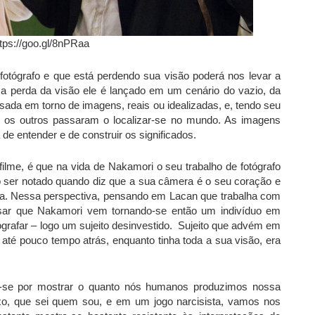
ttps://goo.gl/8nPRaa
otógrafo e que está perdendo sua visão poderá nos levar a
sa perda da visão ele é lançado em um cenário do vazio, da
sada em torno de imagens, reais ou idealizadas, e, tendo seu
e os outros passaram o localizar-se no mundo. As imagens
e entender e de construir os significados.
ilme, é que na vida de Nakamori o seu trabalho de fotógrafo
do ser notado quando diz que a sua câmera é o seu coração e
asa. Nessa perspectiva, pensando em Lacan que trabalha com
sar que Nakamori vem tornando-se então um indivíduo em
tografar – logo um sujeito desinvestido. Sujeito que advém em
té pouco tempo atrás, enquanto tinha toda a sua visão, era
ar-se por mostrar o quanto nós humanos produzimos nossa
lexo, que sei quem sou, e em um jogo narcisista, vamos nos