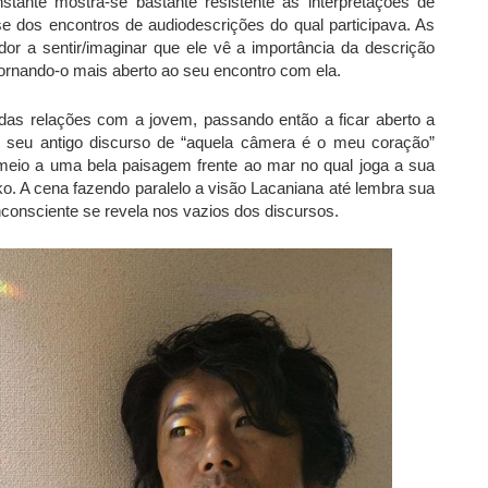
nstante mostra-se bastante resistente às interpretações de
se dos encontros de audiodescrições do qual participava. As
r a sentir/imaginar que ele vê a importância da descrição
tornando-o mais aberto ao seu encontro com ela.
as relações com a jovem, passando então a ficar aberto a
o seu antigo discurso de “aquela câmera é o meu coração”
meio a uma bela paisagem frente ao mar no qual joga a sua
o. A cena fazendo paralelo a visão Lacaniana até lembra sua
nconsciente se revela nos vazios dos discursos.