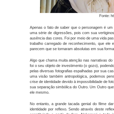
Fonte: h
Apenas o fato de saber que o personagem é um f
uma série de digressões, pois com sua vertigino
ausência das cores. Foi por meio de uma vida pas
trabalho carregado de reconhecimento, que ele 
parecem que se tornaram absolutas em sua forma d
Algo que chama muita atenção nas narrativas do f
foi o seu objeto de investimento (o gozo), poden
pelas diversas fotografias espalhadas por sua c
uma visão também antropológica, podemos pen
crise de identidade devido à impossibilidade de fo
sua separação simbólica do Outro. Um Outro que a
ele mesmo.
No entanto, a grande tacada genial do filme d
identidade por reflexo. Sendo através deste ref