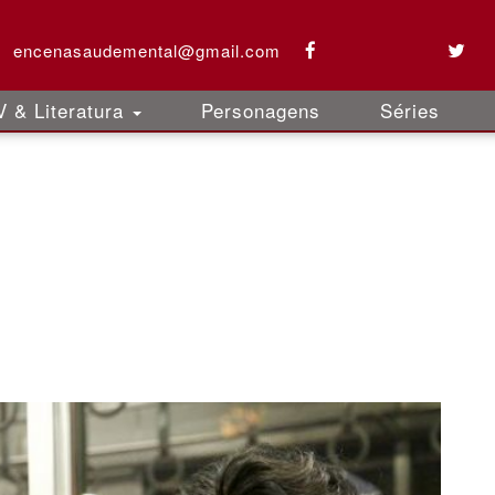
encenasaudemental@gmail.com
 & Literatura
Personagens
Séries