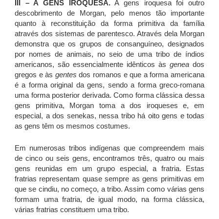
III – A GENS IROQUESA.
A gens iroquesa foi outro
descobrimento de Morgan, pelo menos tão importante
quanto à reconstituição da forma primitiva da família
através dos sistemas de parentesco. Através dela Morgan
demonstra que os grupos de consanguíneo, designados
por nomes de animais, no seio de uma tribo de índios
americanos, são essencialmente idênticos às
genea
dos
gregos e às
gentes
dos romanos e que a forma americana
é a forma original da gens, sendo a forma greco-romana
uma forma posterior derivada. Como forma clássica dessa
gens primitiva, Morgan toma a dos iroqueses e, em
especial, a dos senekas, nessa tribo há oito gens e todas
as gens têm os mesmos costumes.
Em numerosas tribos indígenas que compreendem mais
de cinco ou seis gens, encontramos três, quatro ou mais
gens reunidas em um grupo especial, a fratria. Estas
fratrias representam quase sempre as gens primitivas em
que se cindiu, no começo, a tribo. Assim como várias gens
formam uma fratria, de igual modo, na forma clássica,
várias fratrias constituem uma tribo.