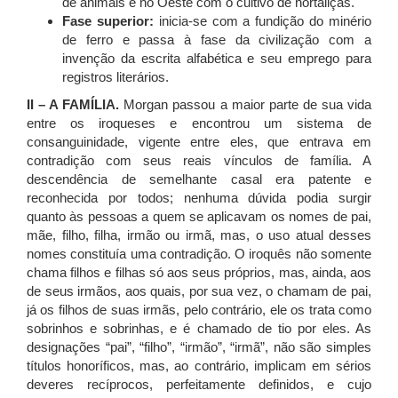
de animais e no Oeste com o cultivo de hortaliças.
Fase superior:
inicia-se com a fundição do minério
de ferro e passa à fase da civilização com a
invenção da escrita alfabética e seu emprego para
registros literários.
II – A FAMÍLIA.
Morgan passou a maior parte de sua vida
entre os iroqueses e encontrou um sistema de
consanguinidade, vigente entre eles, que entrava em
contradição com seus reais vínculos de família. A
descendência de semelhante casal era patente e
reconhecida por todos; nenhuma dúvida podia surgir
quanto às pessoas a quem se aplicavam os nomes de pai,
mãe, filho, filha, irmão ou irmã, mas, o uso atual desses
nomes constituía uma contradição. O iroquês não somente
chama filhos e filhas só aos seus próprios, mas, ainda, aos
de seus irmãos, aos quais, por sua vez, o chamam de pai,
já os filhos de suas irmãs, pelo contrário, ele os trata como
sobrinhos e sobrinhas, e é chamado de tio por eles. As
designações “pai”, “filho”, “irmão”, “irmã”, não são simples
títulos honoríficos, mas, ao contrário, implicam em sérios
deveres recíprocos, perfeitamente definidos, e cujo