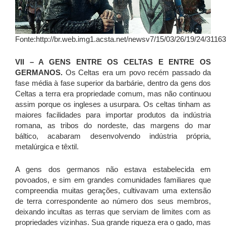
Fonte:http://br.web.img1.acsta.net/newsv7/15/03/26/19/24/31163
VII – A GENS ENTRE OS CELTAS E ENTRE OS
GERMANOS.
Os Celtas era um povo recém passado da
fase média à fase superior da barbárie, dentro da gens dos
Celtas a terra era propriedade comum, mas não continuou
assim porque os ingleses a usurpara. Os celtas tinham as
maiores facilidades para importar produtos da indústria
romana, as tribos do nordeste, das margens do mar
báltico, acabaram desenvolvendo indústria própria,
metalúrgica e têxtil.
A gens dos germanos não estava estabelecida em
povoados, e sim em grandes comunidades familiares que
compreendia muitas gerações, cultivavam uma extensão
de terra correspondente ao número dos seus membros,
deixando incultas as terras que serviam de limites com as
propriedades vizinhas. Sua grande riqueza era o gado, mas