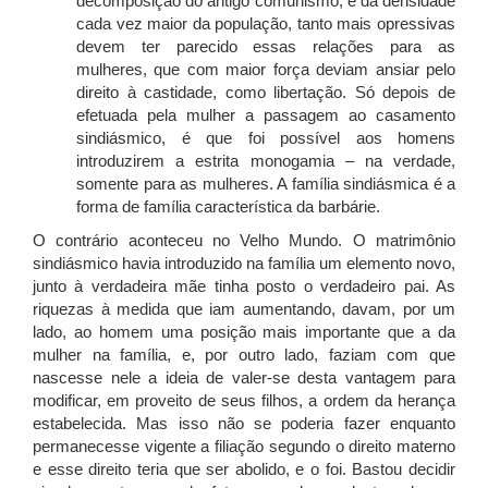
decomposição do antigo comunismo, e da densidade
cada vez maior da população, tanto mais opressivas
devem ter parecido essas relações para as
mulheres, que com maior força deviam ansiar pelo
direito à castidade, como libertação. Só depois de
efetuada pela mulher a passagem ao casamento
sindiásmico, é que foi possível aos homens
introduzirem a estrita monogamia – na verdade,
somente para as mulheres. A família sindiásmica é a
forma de família característica da barbárie.
O contrário aconteceu no Velho Mundo. O matrimônio
sindiásmico havia introduzido na família um elemento novo,
junto à verdadeira mãe tinha posto o verdadeiro pai. As
riquezas à medida que iam aumentando, davam, por um
lado, ao homem uma posição mais importante que a da
mulher na família, e, por outro lado, faziam com que
nascesse nele a ideia de valer-se desta vantagem para
modificar, em proveito de seus filhos, a ordem da herança
estabelecida. Mas isso não se poderia fazer enquanto
permanecesse vigente a filiação segundo o direito materno
e esse direito teria que ser abolido, e o foi. Bastou decidir