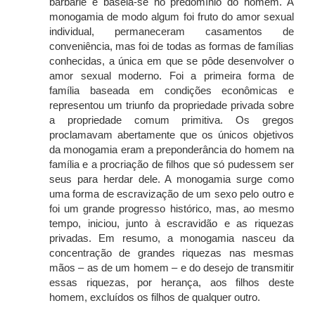
barbárie e baseia-se no predomínio do homem. A
monogamia de modo algum foi fruto do amor sexual
individual, permaneceram casamentos de
conveniência, mas foi de todas as formas de famílias
conhecidas, a única em que se pôde desenvolver o
amor sexual moderno. Foi a primeira forma de
família baseada em condições econômicas e
representou um triunfo da propriedade privada sobre
a propriedade comum primitiva. Os gregos
proclamavam abertamente que os únicos objetivos
da monogamia eram a preponderância do homem na
família e a procriação de filhos que só pudessem ser
seus para herdar dele. A monogamia surge como
uma forma de escravização de um sexo pelo outro e
foi um grande progresso histórico, mas, ao mesmo
tempo, iniciou, junto à escravidão e as riquezas
privadas. Em resumo, a monogamia nasceu da
concentração de grandes riquezas nas mesmas
mãos – as de um homem – e do desejo de transmitir
essas riquezas, por herança, aos filhos deste
homem, excluídos os filhos de qualquer outro.