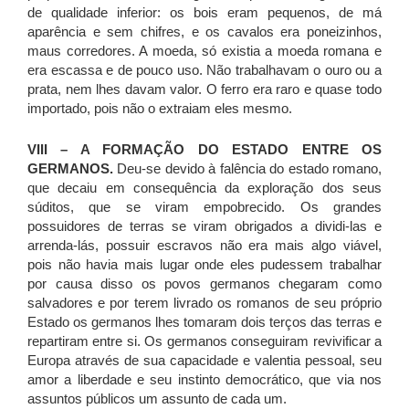
de qualidade inferior: os bois eram pequenos, de má
aparência e sem chifres, e os cavalos era poneizinhos,
maus corredores. A moeda, só existia a moeda romana e
era escassa e de pouco uso. Não trabalhavam o ouro ou a
prata, nem lhes davam valor. O ferro era raro e quase todo
importado, pois não o extraiam eles mesmo.
VIII – A FORMAÇÃO DO ESTADO ENTRE OS
GERMANOS.
Deu-se devido à falência do estado romano,
que decaiu em consequência da exploração dos seus
súditos, que se viram empobrecido. Os grandes
possuidores de terras se viram obrigados a dividi-las e
arrenda-lás, possuir escravos não era mais algo viável,
pois não havia mais lugar onde eles pudessem trabalhar
por causa disso os povos germanos chegaram como
salvadores e por terem livrado os romanos de seu próprio
Estado os germanos lhes tomaram dois terços das terras e
repartiram entre si. Os germanos conseguiram revivificar a
Europa através de sua capacidade e valentia pessoal, seu
amor a liberdade e seu instinto democrático, que via nos
assuntos públicos um assunto de cada um.