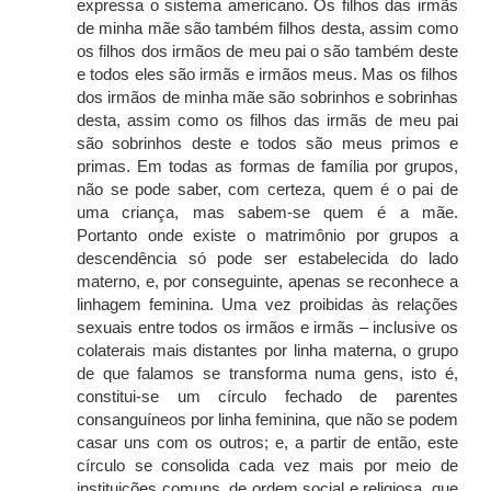
expressa o sistema americano. Os filhos das irmãs
de minha mãe são também filhos desta, assim como
os filhos dos irmãos de meu pai o são também deste
e todos eles são irmãs e irmãos meus. Mas os filhos
dos irmãos de minha mãe são sobrinhos e sobrinhas
desta, assim como os filhos das irmãs de meu pai
são sobrinhos deste e todos são meus primos e
primas. Em todas as formas de família por grupos,
não se pode saber, com certeza, quem é o pai de
uma criança, mas sabem-se quem é a mãe.
Portanto onde existe o matrimônio por grupos a
descendência só pode ser estabelecida do lado
materno, e, por conseguinte, apenas se reconhece a
linhagem feminina. Uma vez proibidas às relações
sexuais entre todos os irmãos e irmãs – inclusive os
colaterais mais distantes por linha materna, o grupo
de que falamos se transforma numa gens, isto é,
constitui-se um círculo fechado de parentes
consanguíneos por linha feminina, que não se podem
casar uns com os outros; e, a partir de então, este
círculo se consolida cada vez mais por meio de
instituições comuns, de ordem social e religiosa, que