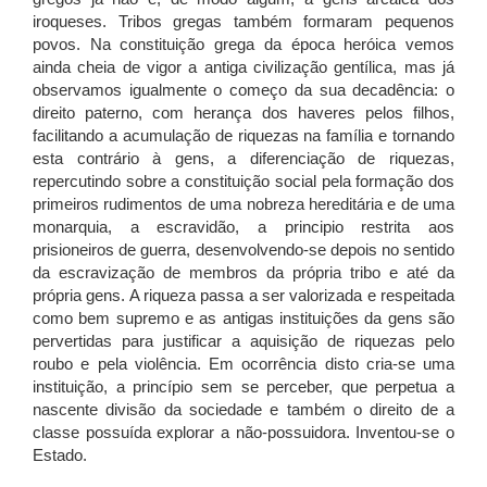
iroqueses. Tribos gregas também formaram pequenos
povos. Na constituição grega da época heróica vemos
ainda cheia de vigor a antiga civilização gentílica, mas já
observamos igualmente o começo da sua decadência: o
direito paterno, com herança dos haveres pelos filhos,
facilitando a acumulação de riquezas na família e tornando
esta contrário à gens, a diferenciação de riquezas,
repercutindo sobre a constituição social pela formação dos
primeiros rudimentos de uma nobreza hereditária e de uma
monarquia, a escravidão, a principio restrita aos
prisioneiros de guerra, desenvolvendo-se depois no sentido
da escravização de membros da própria tribo e até da
própria gens. A riqueza passa a ser valorizada e respeitada
como bem supremo e as antigas instituições da gens são
pervertidas para justificar a aquisição de riquezas pelo
roubo e pela violência. Em ocorrência disto cria-se uma
instituição, a princípio sem se perceber, que perpetua a
nascente divisão da sociedade e também o direito de a
classe possuída explorar a não-possuidora. Inventou-se o
Estado.