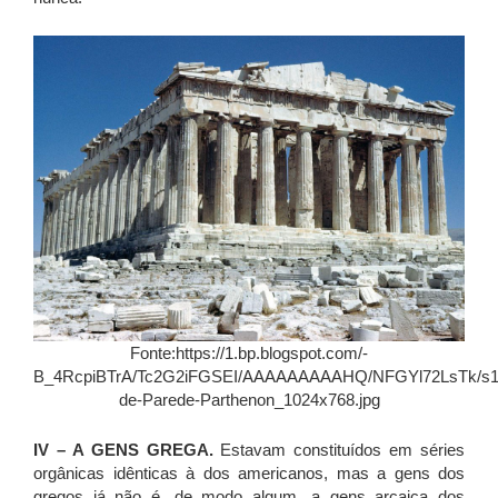
Fonte:https://1.bp.blogspot.com/-
B_4RcpiBTrA/Tc2G2iFGSEI/AAAAAAAAAHQ/NFGYl72LsTk/s16
de-Parede-Parthenon_1024x768.jpg
IV – A GENS GREGA.
Estavam constituídos em séries
orgânicas idênticas à dos americanos, mas a gens dos
gregos já não é, de modo algum, a gens arcaica dos