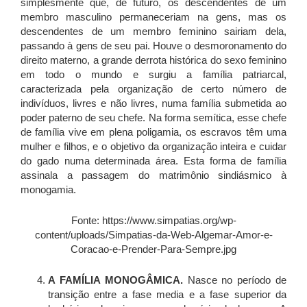
simplesmente que, de futuro, os descendentes de um
membro masculino permaneceriam na gens, mas os
descendentes de um membro feminino sairiam dela,
passando à gens de seu pai. Houve o desmoronamento do
direito materno, a grande derrota histórica do sexo feminino
em todo o mundo e surgiu a família patriarcal,
caracterizada pela organização de certo número de
indivíduos, livres e não livres, numa família submetida ao
poder paterno de seu chefe. Na forma semítica, esse chefe
de família vive em plena poligamia, os escravos têm uma
mulher e filhos, e o objetivo da organização inteira e cuidar
do gado numa determinada área. Esta forma de família
assinala a passagem do matrimônio sindiásmico à
monogamia.
Fonte: https://www.simpatias.org/wp-
content/uploads/Simpatias-da-Web-Algemar-Amor-e-
Coracao-e-Prender-Para-Sempre.jpg
A FAMÍLIA MONOGÂMICA.
Nasce no período de
transição entre a fase media e a fase superior da