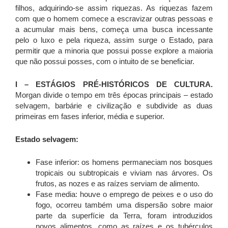
filhos, adquirindo-se assim riquezas. As riquezas fazem
com que o homem comece a escravizar outras pessoas e
a acumular mais bens, começa uma busca incessante
pelo o luxo e pela riqueza, assim surge o Estado, para
permitir que a minoria que possui posse explore a maioria
que não possui posses, com o intuito de se beneficiar.
I – ESTÁGIOS PRÉ-HISTÓRICOS DE CULTURA.
Morgan divide o tempo em três épocas principais – estado
selvagem, barbárie e civilização e subdivide as duas
primeiras em fases inferior, média e superior.
Estado selvagem:
Fase inferior: os homens permaneciam nos bosques
tropicais ou subtropicais e viviam nas árvores. Os
frutos, as nozes e as raízes serviam de alimento.
Fase media: houve o emprego de peixes e o uso do
fogo, ocorreu também uma dispersão sobre maior
parte da superfície da Terra, foram introduzidos
novos alimentos, como as raízes e os tubérculos