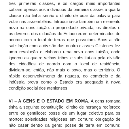
três primeiras classes, e os cargos mais importantes
cabiam apenas aos indivíduos da primeira classe; a quarta
classe não tinha senão o direito de usar da palavra para
votar nas assembléias. Introduziu-se também um elemento
novo na constituição: a propriedade privada, os direitos e
os deveres dos cidadãos do Estado eram determinados de
acordo com o total de terras que possuíam. Após a não
satisfação com a divisão das quatro classes Clístenes fez
uma revolução e elaborou uma nova constituição, onde
ignorou as quatro velhas tribos e substitui-as pela divisão
dos cidadãos de acordo com o local de residência,
dividiam-se, então, não mais o povo, mas o território. O
rápido desenvolvimento da riqueza, do comércio e da
indústria prova como o Estado era adequado à nova
condição social dos atenienses.
VI – A GENS E O ESTADO EM ROMA.
A gens romana
tinha a seguinte constituição: direito de herança recíproco
entre os gentílicos; posse de um lugar coletivo para os
mortos; solenidades religiosas em comum; obrigação de
não casar dentro da gens; posse de terra em comum;