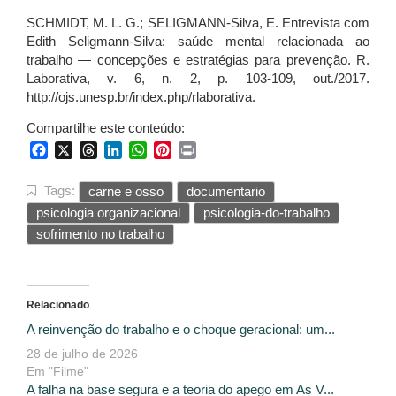
SCHMIDT, M. L. G.; SELIGMANN-Silva, E. Entrevista com
Edith Seligmann-Silva: saúde mental relacionada ao
trabalho ― concepções e estratégias para prevenção. R.
Laborativa, v. 6, n. 2, p. 103-109, out./2017.
http://ojs.unesp.br/index.php/rlaborativa.
Compartilhe este conteúdo:
Facebook
X
Threads
LinkedIn
WhatsApp
Pinterest
Print
Tags:
carne e osso
documentario
psicologia organizacional
psicologia-do-trabalho
sofrimento no trabalho
Relacionado
A reinvenção do trabalho e o choque geracional: um...
28 de julho de 2026
Em "Filme"
A falha na base segura e a teoria do apego em As V...