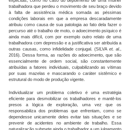
explícitas, como no caso do depoimento de uma mulher
trabalhadora que perdeu o movimento de seu braço devido
à falta de assistência médica somada as péssimas
condições laborais em que a empresa descaradamente
atribuiu como causa de sua patologia ao fato dela fazer o
percurso até o trabalho de moto, o adoecimento psíquico é
ainda mais difícil, com por exemplo outro relato de uma
trabalhadora com depressão e a justificativa ser atribuída a
outras causas, como infidelidade conjugal. (SILVA
et. al.
,
2016). Dessa forma, as razões do adoecimento, que são
essencialmente de ordem social, são constantemente
atribuídas a fatores individuais, culpabilizando as vítimas
por suas mazelas e mascarando o caráter sistêmico e
estrutural do modo de produção vigente.
Individualizar um problema coletivo é uma estratégia
eficiente para desmobilizar os trabalhadores e mantê-los
presos a lógica de exploração, uma vez que os
responsabiliza dos problemas que enfrentam, como se
dependesse unicamente deles evitar tais situações e se
prevenir de acidentes no ambiente de trabalho. Essa
naturalização submete ainda o trabalhador a um julgamento