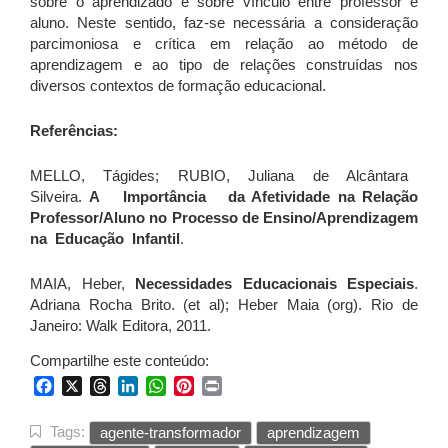
sobre o aprendizado e sobre vínculo entre professor e
aluno. Neste sentido, faz-se necessária a consideração
parcimoniosa e crítica em relação ao método de
aprendizagem e ao tipo de relações construídas nos
diversos contextos de formação educacional.
Referências:
MELLO, Tágides; RUBIO, Juliana de Alcântara
Silveira.
A Importância da Afetividade na Relação
Professor/Aluno no Processo de Ensino/Aprendizagem
na Educação Infantil
.
MAIA, Heber,
Necessidades Educacionais Especiais
.
Adriana Rocha Brito. (et al); Heber Maia (org). Rio de
Janeiro: Walk Editora, 2011.
Compartilhe este conteúdo:
Facebook
X
Threads
LinkedIn
WhatsApp
Pinterest
Print
Tags:
agente-transformador
aprendizagem