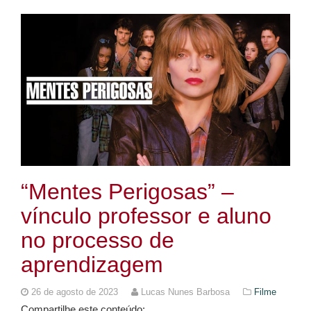
“Mentes Perigosas” –
vínculo professor e aluno
no processo de
aprendizagem
26 de agosto de 2023
Lucas Nunes Barbosa
Filme
Compartilhe este conteúdo: