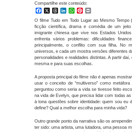
Compartilhe este conteúdo:
Facebook
X
Threads
LinkedIn
WhatsApp
Pinterest
Print
O filme Tudo em Todo Lugar ao Mesmo Tempo (202
ficção científica, drama e comédia de um jei
imigrante chinesa que vive nos Estados Unidos
enfrenta vários problemas: dificuldades fina
principalmente, o conflito com sua filha. No
universos, e cada um mostra versões diferentes da
personalidades e realidades distintas. A partir daí
mesma e para suas escolhas.
A proposta principal do filme não é apenas mostra
usar o conceito de “multiverso” como metáfora
perguntou como seria a vida se tivesse feito esc
na vida de Evelyn, que precisa lidar com todas 
à tona questões sobre identidade: quem sou eu d
define? Qual a melhor escolha para minha vida?
Outro grande ponto da narrativa são os arrependi
ter sido: uma artista, uma lutadora, uma pessoa 