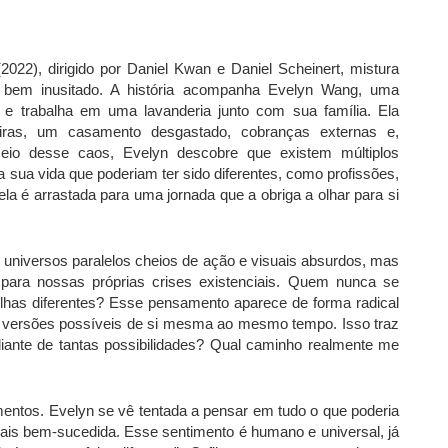
2), dirigido por Daniel Kwan e Daniel Scheinert, mistura
to bem inusitado. A história acompanha Evelyn Wang, uma
 e trabalha em uma lavanderia junto com sua família. Ela
nceiras, um casamento desgastado, cobranças externas e,
 meio desse caos, Evelyn descobre que existem múltiplos
 sua vida que poderiam ter sido diferentes, como profissões,
, ela é arrastada para uma jornada que a obriga a olhar para si
r universos paralelos cheios de ação e visuais absurdos, mas
 para nossas próprias crises existenciais. Quem nunca se
olhas diferentes? Esse pensamento aparece de forma radical
as versões possíveis de si mesma ao mesmo tempo. Isso traz
iante de tantas possibilidades? Qual caminho realmente me
mentos. Evelyn se vê tentada a pensar em tudo o que poderia
mais bem-sucedida. Esse sentimento é humano e universal, já