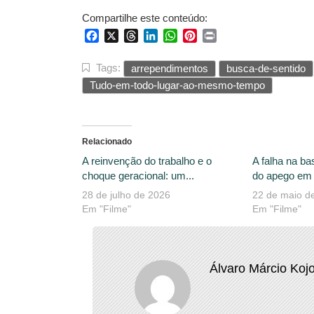
Compartilhe este conteúdo:
Facebook
X
Threads
LinkedIn
WhatsApp
Pinterest
Print
Tags:
arrependimentos
busca-de-sentido
Tudo-em-todo-lugar-ao-mesmo-tempo
Relacionado
A reinvenção do trabalho e o
A falha na ba
choque geracional: um...
do apego em 
28 de julho de 2026
22 de maio d
Em "Filme"
Em "Filme"
Álvaro Márcio Koj