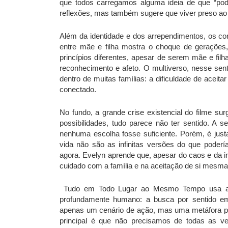
que todos carregamos alguma ideia de que “pode
reflexões, mas também sugere que viver preso ao 
Além da identidade e dos arrependimentos, os con
entre mãe e filha mostra o choque de gerações,
princípios diferentes, apesar de serem mãe e fil
reconhecimento e afeto. O multiverso, nesse se
dentro de muitas famílias: a dificuldade de acei
conectado.
No fundo, a grande crise existencial do filme s
possibilidades, tudo parece não ter sentido. A
nenhuma escolha fosse suficiente. Porém, é just
vida não são as infinitas versões do que poder
agora. Evelyn aprende que, apesar do caos e da i
cuidado com a família e na aceitação de si mesma
Tudo em Todo Lugar ao Mesmo Tempo usa a fic
profundamente humano: a busca por sentido em
apenas um cenário de ação, mas uma metáfora p
principal é que não precisamos de todas as ve