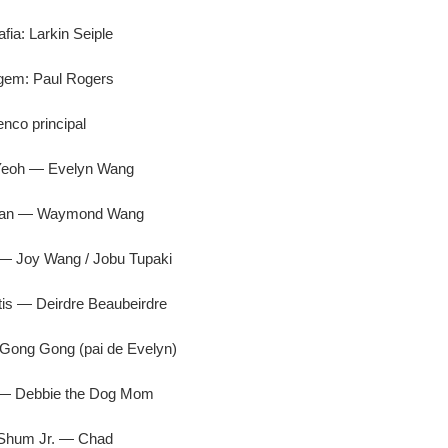
fia: Larkin Seiple
em: Paul Rogers
enco principal
 Yeoh — Evelyn Wang
uan — Waymond Wang
— Joy Wang / Jobu Tupaki
is — Deirdre Beaubeirdre
ong Gong (pai de Evelyn)
 — Debbie the Dog Mom
 Shum Jr. — Chad