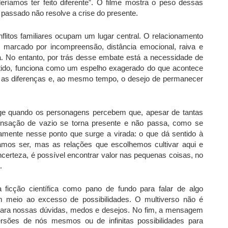
ríamos ter feito diferente”. O filme mostra o peso dessas
passado não resolve a crise do presente.
flitos familiares ocupam um lugar central. O relacionamento
 marcado por incompreensão, distância emocional, raiva e
ha. No entanto, por trás desse embate está a necessidade de
ntido, funciona como um espelho exagerado do que acontece
tar as diferenças e, ao mesmo tempo, o desejo de permanecer
urge quando os personagens percebem que, apesar de tantas
 sensação de vazio se torna presente e não passa, como se
amente nesse ponto que surge a virada: o que dá sentido à
íamos ser, mas as relações que escolhemos cultivar aqui e
ncerteza, é possível encontrar valor nas pequenas coisas, no
.
ção científica como pano de fundo para falar de algo
 meio ao excesso de possibilidades. O multiverso não é
ara nossas dúvidas, medos e desejos. No fim, a mensagem
rsões de nós mesmos ou de infinitas possibilidades para