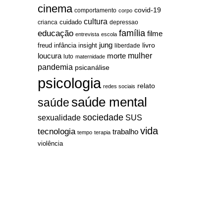
cinema
covid-19
comportamento
corpo
cultura
cuidado
crianca
depressao
família
educação
filme
entrevista
escola
jung
livro
freud
infância
insight
liberdade
mulher
loucura
morte
luto
maternidade
pandemia
psicanálise
psicologia
relato
redes sociais
saúde mental
saúde
sociedade
sexualidade
SUS
vida
tecnologia
trabalho
tempo
terapia
violência