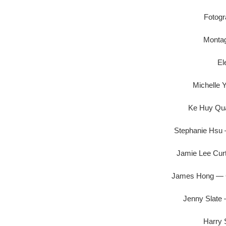
Fotogra
Montag
El
Michelle
Ke Huy Q
Stephanie Hsu 
Jamie Lee Curt
James Hong — G
Jenny Slate
Harry