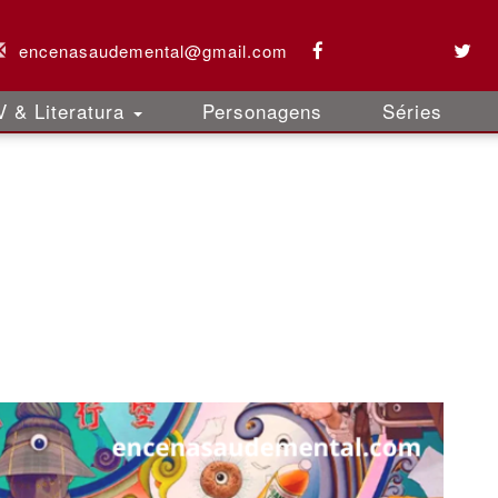
encenasaudemental@gmail.com
 & Literatura
Personagens
Séries