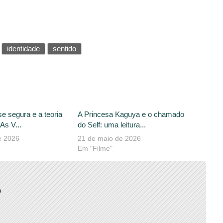
identidade
sentido
se segura e a teoria
A Princesa Kaguya e o chamado
As V...
do Self: uma leitura...
e 2026
21 de maio de 2026
Em "Filme"
o