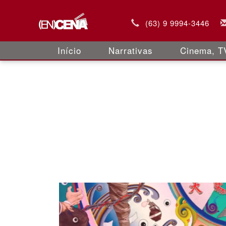
(63) 9 9994-3446
Início
Narrativas
Cinema, TV