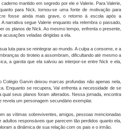
 caderno mantido em segredo por ele e Valerie. Para Valerie,
quanto para Nick, tornou-se uma fonte de motivação para
re fosse ainda mais grave, o retorno à escola após a
. A narrativa segue Valerie enquanto ela relembra o passado,
r os planos de Nick. Ao mesmo tempo, enfrenta o presente,
 acusações veladas dirigidas a ela.
sua luta para se reintegrar ao mundo. A culpa a consome, e a
lembranças do tiroteio a assombram, dificultando até mesmo a
, a garota que ela salvou ao interpor-se entre Nick e ela,
 Colégio Garvin deixou marcas profundas não apenas nela,
a. Enquanto se recupera, Val enfrenta a necessidade de se
a qual seus planos foram alterados. Nessa jornada, encontra
e se revela um personagem secundário exemplar.
com as vítimas sobreviventes, amigos, pessoas mencionadas
 e adultos responsáveis que parecem tão perdidos quanto ela,
ploram a dinâmica de sua relação com os pais e o irmão.