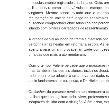
meticulosamente registrados na Lista do Ódio, um
a lista serviu como uma válvula de escape, en
vingança. Mesmo tendo evitado que o massac
recuperação de Valerie está longe de ser simples
buscando compreender onde falhou ao não percebe
lidando com olhares carregados de ressentimento e
A jornada de Val ao longo da trama é marcada por 
vergonha a faz hesitar em retornar à escola. As 
abertura para uma improvável amizade com Jessica
uma das que mais a atormentavam.
Com o tempo, Valerie percebe que o massacre no
mas também nos demais alunos, incluindo Jessic
redescobrir e se adaptar a uma nova realidade, n
apoio fundamental no terapeuta, o Dr. Hieler, qu
Os
flashes
do presente revelam seu reencontro 
na lista que conseguiram sobreviver, professores
incapazes de lidar com a situação. Além disso, ex