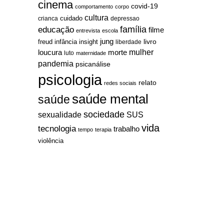
cinema
covid-19
comportamento
corpo
cultura
cuidado
crianca
depressao
família
educação
filme
entrevista
escola
jung
livro
freud
infância
insight
liberdade
mulher
loucura
morte
luto
maternidade
pandemia
psicanálise
psicologia
relato
redes sociais
saúde mental
saúde
sociedade
sexualidade
SUS
vida
tecnologia
trabalho
tempo
terapia
violência