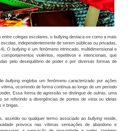
m entre colegas escolares, o bullying destaca-se como a mais
 escolas, independentemente de serem públicas ou privadas,
014). O
bullying
é um fenômeno intrincado, multidimensional e
 comportamentos violentos, repetitivos e intencionais, que
as pelo desequilíbrio de poder e por diversas formas de
 de
bullying
engloba um fenômeno caracterizado por ações
vítima, ocorrendo de forma contínua ao longo de um período
poder. Essa forma de agressão se distingue de outras, uma
não se referindo a divergências de pontos de vista ou ideias
 e brigas.
ões, assédio ou qualquer termo associado ao
bullying
reside,
ntinuidade provoca nas vítimas sensações de abandono e
agressores a sensação de impunidade e poder, também