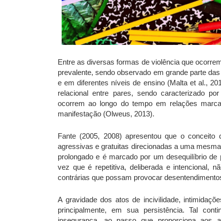
Entre as diversas formas de violência que ocorre
prevalente, sendo observado em grande parte das
e em diferentes níveis de ensino (Malta et al., 2
relacional entre pares, sendo caracterizado por
ocorrem ao longo do tempo em relações marcad
manifestação (Olweus, 2013).
Fante (2005, 2008) apresentou que o conceito
agressivas e gratuitas direcionadas a uma mesma 
prolongado e é marcado por um desequilíbrio de 
vez que é repetitiva, deliberada e intencional, 
contrárias que possam provocar desentendimentos
A gravidade dos atos de incivilidade, intimidaç
principalmente, em sua persistência. Tal co
insegurança, ao passo que proporciona aos 