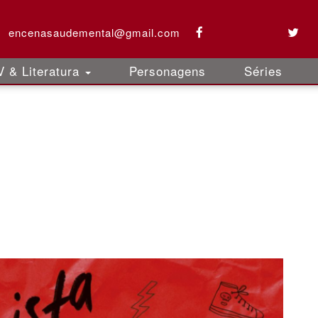
encenasaudemental@gmail.com
 & Literatura
Personagens
Séries