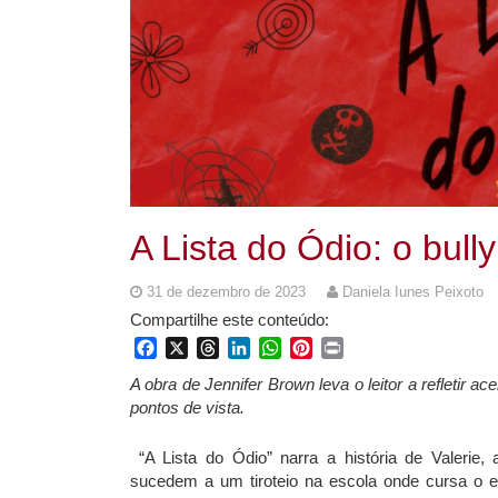
A Lista do Ódio: o bull
31 de dezembro de 2023
Daniela Iunes Peixoto
Compartilhe este conteúdo:
Facebook
X
Threads
LinkedIn
WhatsApp
Pinterest
Print
A obra de Jennifer Brown leva o leitor a refletir 
pontos de vista.
“A Lista do Ódio” narra a história de Valeri
sucedem a um tiroteio na escola onde cursa o 