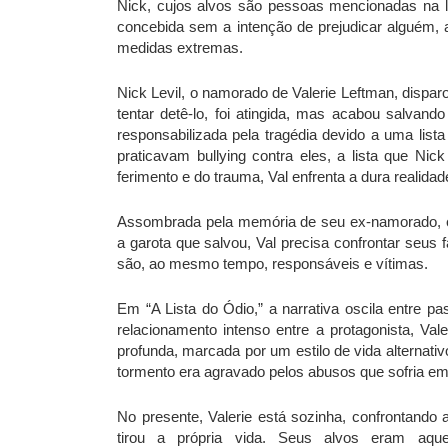
Nick, cujos alvos são pessoas mencionadas na lis
concebida sem a intenção de prejudicar alguém, 
medidas extremas.
Nick Levil, o namorado de Valerie Leftman, disparo
tentar detê-lo, foi atingida, mas acabou salvand
responsabilizada pela tragédia devido a uma list
praticavam bullying contra eles, a lista que Ni
ferimento e do trauma, Val enfrenta a dura realidad
Assombrada pela memória de seu ex-namorado, en
a garota que salvou, Val precisa confrontar seus
são, ao mesmo tempo, responsáveis e vítimas.
Em “A Lista do Ódio,” a narrativa oscila entre 
relacionamento intenso entre a protagonista, Val
profunda, marcada por um estilo de vida alternati
tormento era agravado pelos abusos que sofria em
No presente, Valerie está sozinha, confrontando a
tirou a própria vida. Seus alvos eram aque