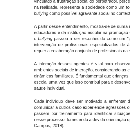
vinculado à frustração social do perpetrador, perc
na realidade, representa a sociedade como um to
bullying
como possível agravante social no context
A partir desse entendimento, mostra-se de suma i
educadores e da instituição escolar na promoção 
o
bullying
passou a ser reconhecido como um “pr
intervenção de profissionais especializados de
requer a colaboração conjunta de profissionais da 
A interação desses agentes é vital para obser
ambientes sociais de interação, considerando as 
dinâmicas familiares. É fundamental que crianças
escola, uma vez que isso contribui para o desenvol
saúde individual.
Cada indivíduo deve ser motivado a enfrentar d
comunicar a outros caso experiencie agressões ou
passem por treinamento para identificar situaç
nesse processo, fornecendo a devida orientação q
Campos, 2019).