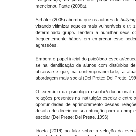
mencionou Fante (2008a).
Schäfer (2005) abordou que os autores de
bullyin
visando vitimizar aqueles mais vulneráveis e uti
determinado grupo. Tendem a humilhar seus col
frequentemente hábeis em empregar esse poder 
agressões.
Embora o papel inicial do psicólogo escolar/educ
se na identificação de alunos com distúrbios d
observa-se que, na contemporaneidade, a atua
abordagem mais social (Del Prette; Del Prette, 199
O exercício da psicologia escolar/educacional 
relações presentes na instituição escolar e entre
oportunidades de aprimoramento dessas relações
desafio de direcionar sua atuação para a compl
escolar (Del Prette; Del Prette, 1996).
Idoeta (2019) ao falar sobre a seleção da esc