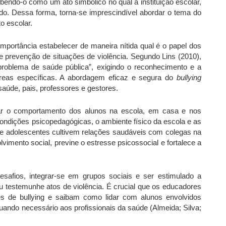
ebendo-o como um ato simbólico no qual a instituição escolar,
do. Dessa forma, torna-se imprescindível abordar o tema do
o escolar.
mportância estabelecer de maneira nítida qual é o papel dos
e prevenção de situações de violência. Segundo Lins (2010),
oblema de saúde pública”, exigindo o reconhecimento e a
 áreas específicas. A abordagem eficaz e segura do
bullying
saúde, pais, professores e gestores.
var o comportamento dos alunos na escola, em casa e nos
condições psicopedagógicas, o ambiente físico da escola e as
 e adolescentes cultivem relações saudáveis com colegas na
vimento social, previne o estresse psicossocial e fortalece a
esafios, integrar-se em grupos sociais e ser estimulado a
 testemunhe atos de violência. É crucial que os educadores
ões de bullying e saibam como lidar com alunos envolvidos
uando necessário aos profissionais da saúde (Almeida; Silva;