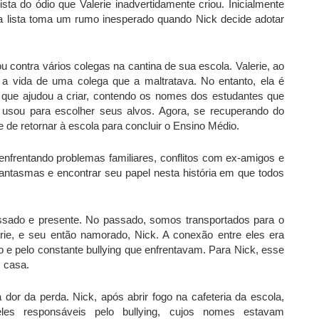
ta do ódio que Valerie inadvertidamente criou. Inicialmente
a lista toma um rumo inesperado quando Nick decide adotar
u contra vários colegas na cantina de sua escola. Valerie, ao
o a vida de uma colega que a maltratava. No entanto, ela é
a que ajudou a criar, contendo os nomes dos estudantes que
ck usou para escolher seus alvos. Agora, se recuperando do
e de retornar à escola para concluir o Ensino Médio.
frentando problemas familiares, conflitos com ex-amigos e
 fantasmas e encontrar seu papel nesta história em que todos
passado e presente. No passado, somos transportados para o
erie, e seu então namorado, Nick. A conexão entre eles era
vo e pelo constante bullying que enfrentavam. Para Nick, esse
 casa.
 dor da perda. Nick, após abrir fogo na cafeteria da escola,
les responsáveis pelo bullying, cujos nomes estavam