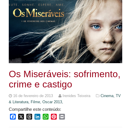
Os Miseráveis: sofrimento,
crime e castigo
16 de fevereiro de 2013
Irenides Teixeira
Cinema, TV
& Literatura,
Filme,
Oscar 2013,
Compartilhe este conteúdo:
Facebook
X
Threads
LinkedIn
WhatsApp
Pinterest
Print