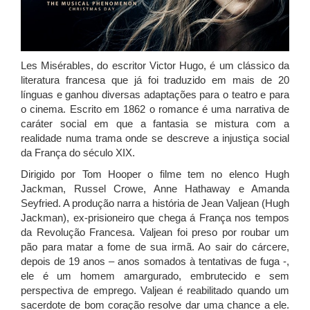
Les Misérables, do escritor Victor Hugo, é um clássico da
literatura francesa que já foi traduzido em mais de 20
línguas e ganhou diversas adaptações para o teatro e para
o cinema. Escrito em 1862 o romance é uma narrativa de
caráter social em que a fantasia se mistura com a
realidade numa trama onde se descreve a injustiça social
da França do século XIX.
Dirigido por Tom Hooper o filme tem no elenco Hugh
Jackman, Russel Crowe, Anne Hathaway e Amanda
Seyfried. A produção narra a história de Jean Valjean (Hugh
Jackman), ex-prisioneiro que chega á França nos tempos
da Revolução Francesa. Valjean foi preso por roubar um
pão para matar a fome de sua irmã. Ao sair do cárcere,
depois de 19 anos – anos somados à tentativas de fuga -,
ele é um homem amargurado, embrutecido e sem
perspectiva de emprego. Valjean é reabilitado quando um
sacerdote de bom coração resolve dar uma chance a ele.