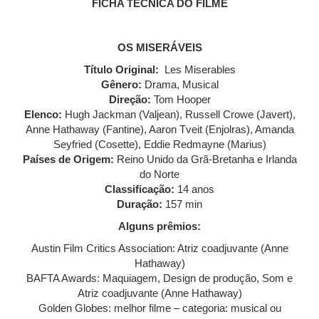
FICHA TÉCNICA DO FILME
OS MISERÁVEIS
Título Original:
Les Miserables
Gênero:
Drama, Musical
Direção:
Tom Hooper
Elenco:
Hugh Jackman (Valjean), Russell Crowe (Javert),
Anne Hathaway (Fantine), Aaron Tveit (Enjolras), Amanda
Seyfried (Cosette), Eddie Redmayne (Marius)
Países de Origem:
Reino Unido da Grã-Bretanha e Irlanda
do Norte
Classificação:
14 anos
Duração:
157 min
Alguns prêmios:
Austin Film Critics Association: Atriz coadjuvante (Anne
Hathaway)
BAFTA Awards: Maquiagem, Design de produção, Som e
Atriz coadjuvante (Anne Hathaway)
Golden Globes: melhor filme – categoria: musical ou