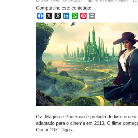
3 de novembro de 2014
Hellen Reis Mourão
Compartilhe este conteúdo:
Facebook
X
Threads
LinkedIn
WhatsApp
Pinterest
Print
Oz: Mágico e Poderoso é prelúdio do livro do esc
adaptado para o cinema em 2013. O filme começa 
Oscar “Oz” Diggs.