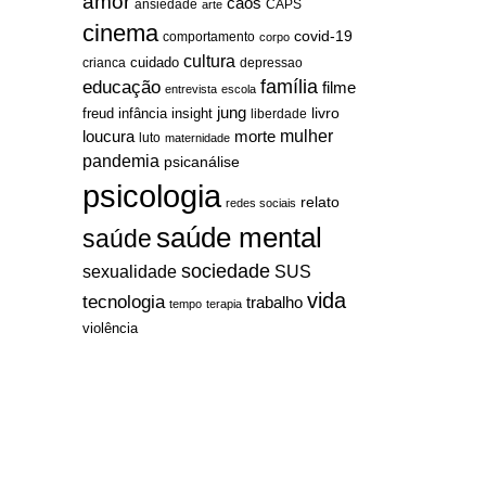
amor
caos
ansiedade
arte
CAPS
cinema
covid-19
comportamento
corpo
cultura
cuidado
crianca
depressao
família
educação
filme
entrevista
escola
jung
livro
freud
infância
insight
liberdade
mulher
loucura
morte
luto
maternidade
pandemia
psicanálise
psicologia
relato
redes sociais
saúde mental
saúde
sociedade
sexualidade
SUS
vida
tecnologia
trabalho
tempo
terapia
violência