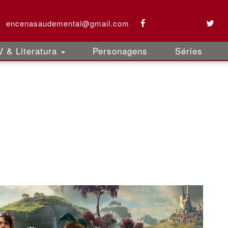
encenasaudemental@gmail.com
 & Literatura
Personagens
Séries