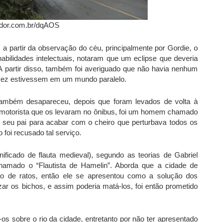
ador.com.br/dqAOS
, a partir da observação do céu, principalmente por Gordie, o
bilidades intelectuais, notaram que um eclipse que deveria
. A partir disso, também foi averiguado que não havia nenhum
alvez estivessem em um mundo paralelo.
 também desapareceu, depois que foram levados de volta à
O motorista que os levaram no ônibus, foi um homem chamado
lo seu pai para acabar com o cheiro que perturbava todos os
o foi recusado tal serviço.
ificado de flauta medieval), segundo as teorias de Gabriel
amado o “Flautista de Hamelin”. Aborda que a cidade de
ão de ratos, então ele se apresentou como a solução dos
zar os bichos, e assim poderia matá-los, foi então prometido
-os sobre o rio da cidade, entretanto por não ter apresentado