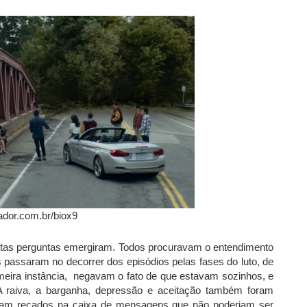
ador.com.br/biox9
uitas perguntas emergiram. Todos procuravam o entendimento
s passaram no decorrer dos episódios pelas fases do luto, de
imeira instância, negavam o fato de que estavam sozinhos, e
 A raiva, a barganha, depressão e aceitação também foram
vam recados na caixa de mensagens que não poderiam ser