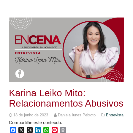
Karina Leiko Mito:
Relacionamentos Abusivos
18 de junho de 2023
Daniela Iunes Peixoto
Entrevista
Compartilhe este conteúdo:
Facebook
X
Threads
LinkedIn
WhatsApp
Pinterest
Print