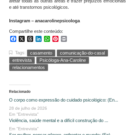
afetar todas as outras áreas e trazer prejuízos emocionais
e até transtornos psicológicos.
Instagram – anacarolinepsicologa
Compartilhe este conteúdo:
Facebook
X
Threads
LinkedIn
WhatsApp
Pinterest
Print
Tags:
casamento
comunicação-do-casal
entrevista
Psicóloga-Ana-Caroline
relacionamentos
Relacionado
O corpo como expressão do cuidado psicológico: (En...
28 de julho de 2026
Em "Entrevista"
Violência, saúde mental e a difícil construção do ...
Em "Entrevista"
Ser mulher, pensar gênero, enfrentar o mundo: (En)...