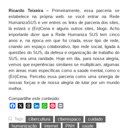
Ricardo Teixeira –
Primeiramente, essa parceria se
estabelece na própria web: se você entrar na Rede
HumanizaSUS e ver entres os links de parceria dos sites,
lá estará o (En)Cena e alguns outros sites, blogs. Acho
importante dizer que a Rede Humaniza SUS tem cinco
anos e, na época em que foi criada, esse tipo de rede,
criando um espaço colaborativo, tipo rede social, ligada à
questões do SUS, da defesa e organização de trabalho do
SUS, era uma raridade. Hoje em dia, para nossa alegria,
vemos que experiências similares se multiplicam, algumas
em áreas mais específicas como a saúde mental, como o
(En)Cena. Percebo essa parceria como uma sinergia de
nossas forças e de nossa alegria de lutar por um mundo
melhor.
Compartilhe este conteúdo:
Facebook
X
Threads
LinkedIn
WhatsApp
Pinterest
Print
Tags:
cibercultura
ciberespaco
cuidado
humanização
internet
PNH
saúde