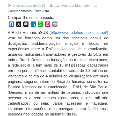
25 de outubro de 2013
Luiz Henrique Machado
Comportamento,
Entrevista
Compartilhe este conteúdo:
Facebook
X
Threads
LinkedIn
WhatsApp
Pinterest
Print
A Rede HumanizaSUS (
http://www.redehumanizasus.net/
)
vem se firmando como um dos principais canais de
divulgação, problematização, criação e trocas de
experiências entre a Política Nacional de Humanização,
usuários, militantes, trabalhadores e gestores do SUS em
todo o Brasil. Desde sua fundação, há mais de cinco anos,
a rede social já tem mais de 15 mil pessoas cadastradas
em seu portal, além de contabilizar cerca de 1,3 milhão de
visitantes e acima de 4 milhões de visualizações em suas
páginas, segundo informou Ricardo Teixeira, consultor da
Política Nacional de Humanização – PNH, de São Paulo.
“Desses, mais de um milhão de usuários individuais que
acessaram a rede nesses cinco anos, quinze mil são
cadastrados, ou seja, vários acessam e navegam,
levantam informações, mas navegam como “anônimos”,
pessoas não logadas no sistema”, disse.